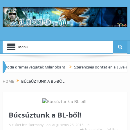
Menu
a drámai végjáték Milánóban!
Szerencsés döntetlen a Juve elleni ra
HOME
BÚCSÚZTUNK A BL-BŐL!
Búcsúztunk a BL-ből!
A cikket írta:
kormany
on:
augusztus 26, 2015
In:
Nyomtatás
Email