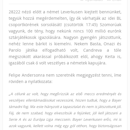
28222 néző előtt a német Leverkusen kiejtett bennünket,
tegyük hozzá megérdemelten, így ők várhatják az idei BL
csoportkörének sorsolását! (csütörtök 17:45) Szomorúak
vagyunk, de tény, hogy nekünk nincs 100 millió eurónk
sztárjátékosok igazolására. Nagyon gyengén játszottunk,
nehéz lenne bárkit is kiemelni. Nekem Basta, Onazi és
Parolo játéka elfogadható volt, Candreva a tőle
megszokott akarással próbálkozott elől, ahogy Keita is,
igazából csak ő volt veszélyes a németek kapujára.
Felipe Andersonra nem szeretnék megjegyzést tenni, íme
röviden a nyilatkozata:
„
A célunk az volt, hogy megőrizzük az első meccs eredményét és
veszélyes ellentámadásokat vezessünk, hiszen tudtuk, hogy a Bayer
támadni fog.
Ma este hiányzott a tapasztalat és nem is játszottunk jól.
Fáj, de nem szabad, hogy elveszítsük a fejünket, jól kell játszani a
Serie A és az Európa Liga meccsein.
Bayer Leverkusen erős, mi is
azok vagyunk, kellett volna még egy gól otthon, hogy biztonságosan