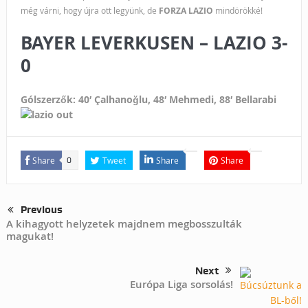
még várni, hogy újra ott legyünk, de
FORZA LAZIO
mindörökké!
BAYER LEVERKUSEN – LAZIO 3-
0
Gólszerzők: 40′ Çalhanoğlu, 48′ Mehmedi, 88′ Bellarabi
Share
Tweet
Share
Share
0
Previous
A kihagyott helyzetek majdnem megbosszulták
magukat!
Next
Európa Liga sorsolás!