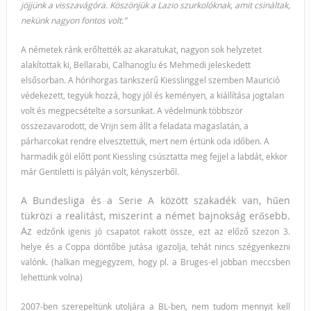
jöjjünk a visszavágóra.
Köszönjük a Lazio szurkolóknak, amit csináltak,
nekünk nagyon fontos volt.”
A németek ránk erőltették az akaratukat, nagyon sok helyzetet
alakítottak ki, Bellarabi, Calhanoglu és Mehmedi jeleskedett
elsősorban. A hórihorgas tankszerű Kiesslinggel szemben Maurició
védekezett, tegyük hozzá, hogy jól és keményen, a kiállítása jogtalan
volt és megpecsételte a sorsunkat. A védelmünk többször
összezavarodott, de Vrijn sem állt a feladata magaslatán, a
párharcokat rendre elvesztettük, mert nem értünk oda időben. A
harmadik gól előtt pont Kiessling csúsztatta meg fejjel a labdát, ekkor
már Gentiletti is pályán volt, kényszerből.
A Bundesliga és a Serie A között szakadék van, hűen
tükrözi a realitást, miszerint a német bajnokság erősebb.
Az
edzőnk igenis jó csapatot rakott össze, ezt az előző szezon 3.
helye és a Coppa döntőbe jutása igazolja, tehát nincs szégyenkezni
valónk. (halkan megjegyzem, hogy pl. a
Bruges-el jobban meccsben
lehettünk volna)
2007-ben szerepeltünk utoljára a BL-ben, nem tudom mennyit kell