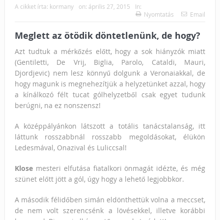
A cikket írta:
kormany
on:
április 27, 2015
In:
Nyomtatás
Email
Meglett az ötödik döntetlenünk, de hogy?
Azt tudtuk a mérkőzés előtt, hogy a sok hiányzók miatt
(Gentiletti, De Vrij, Biglia, Parolo, Cataldi, Mauri,
Djordjevic) nem lesz könnyű dolgunk a Veronaiakkal, de
hogy magunk is megnehezítjük a helyzetünket azzal, hogy
a kínálkozó félt tucat gólhelyzetből csak egyet tudunk
berúgni, na ez nonszensz!
A középpályánkon látszott a totális tanácstalanság, itt
láttunk rosszabbnál rosszabb megoldásokat, élükön
Ledesmával, Onazival és Luliccsal!
Klose
mesteri elfutása fiatalkori önmagát idézte, és még
szünet előtt jött a gól, úgy hogy a lehető legjobbkor.
A második félidőben simán eldönthettük volna a meccset,
de nem volt szerencsénk a lövésekkel, illetve korábbi