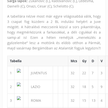
Sárga lapok:
Zukanovic (C), Radovanovic (C), Ledesma,
Dainelli (C), Onazi, Cesar (C), Schelotto (C).
A tabellára nézve most már egyre világosabbá válik, hogy
3 csapat fog küzdeni a 2 BL indulási helyért a Juve
mögött. A hátralévő meccseink közül a sors pikantériája,
hogy megmérkőzünk a farkasokkal, a déli cigukkal és a
samp-al is! Ezen a héten reméljük „menekülés a
győzelembe” lesz a mottónk és előbb otthon a Pármát,
majd vasárnap Bergámóban az Atalantát fogjuk legyőzni?!
Tabella
Mcs
Gy
D
V
1
JUVENTUS
32
22
7
3
2
LAZIO
32
18
5
9
3
ROMA
32
15
13
4