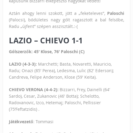
kapusunk Bizzarri elképesztő nagyokat védett!
Aztán ahogy lenni szokott, jött a „feketeleves”,
Paloschi
(Palocsi), bődületes nagy gólt ragasztott a bal felsőbe,
Radu „újfent” szépen asszisztált.:-(
LAZIO – CHIEVO 1-1
Gólszerzők: 45′ Klose, 76′ Paloschi (C)
LAZIO (4-3-3):
Marchetti; Basta, Novaretti, Mauricio,
Radu; Onazi (85′ Perea), Ledesma, Lulic (82′ Ederson);
Candreva, Felipe Anderson, Klose (59′ Keita).
CHIEVO VERONA (4-4-2):
Bizzarri, Frey, Dainelli (64′
Sardo), Cesar, Zukanovic (46′ Botta); Schelotto,
Radovanovic, Izco, Hetemaj; Paloschi, Pellissier
(75’Feftatzidis) .
Játékvezető
: Tommasi