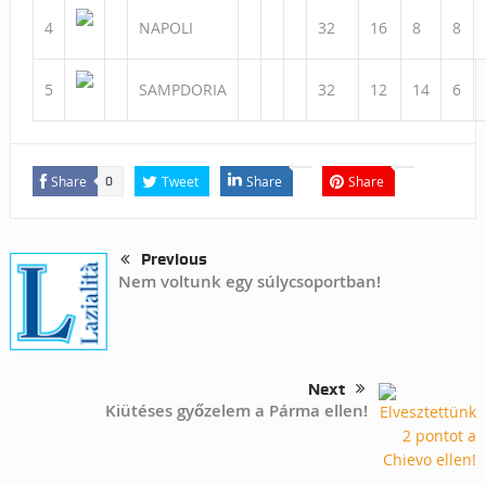
4
NAPOLI
32
16
8
8
5
SAMPDORIA
32
12
14
6
Share
Tweet
Share
Share
0
Previous
Nem voltunk egy súlycsoportban!
Next
Kiütéses győzelem a Párma ellen!