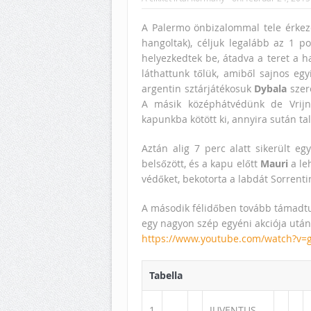
A Palermo önbizalommal tele érkeze
hangoltak), céljuk legalább az 1 p
helyezkedtek be, átadva a teret a h
láthattunk tőlük, amiből sajnos egy
argentin sztárjátékosuk
Dybala
szere
A másik középhátvédünk de Vrijn
kapunkba kötött ki, annyira sután talá
Aztán alig 7 perc alatt sikerült eg
belsőzött, és a kapu előtt
Mauri
a le
védőket, bekotorta a labdát Sorrent
A második félidőben tovább támadtun
egy nagyon szép egyéni akciója után
https://www.youtube.com/watch?v=
Tabella
1
JUVENTUS