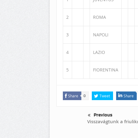
2
ROMA
3
NAPOLI
4
LAZIO
5
FIORENTINA
Share
Tweet
Share
0
Previous
Visszavágtunk a friuli