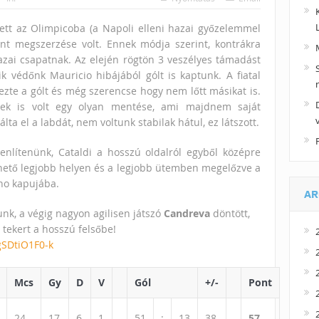
tt az Olimpicoba (a Napoli elleni hazai győzelemmel
ont megszerzése volt. Ennek módja szerint, kontrákra
azai csapatnak. Az elején rögtön 3 veszélyes támadást
ik védőnk Mauricio hibájából gólt is kaptunk. A fiatal
zte a gólt és még szerencse hogy nem lőtt másikat is.
ek is volt egy olyan mentése, ami majdnem saját
lta el a labdát, nem voltunk stabilak hátul, ez látszott.
yenlítenünk, Cataldi a hosszú oldalról egyből középre
hető legjobb helyen és a legjobb ütemben megelőzve a
ino kapujába.
AR
k, a végig nagyon agilisen játszó
Candreva
döntött,
 tekert a hosszú felsőbe!
gSDtiO1F0-k
Mcs
Gy
D
V
Gól
+/-
Pont
24
17
6
1
51
:
13
38
57