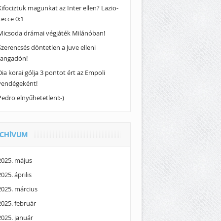
Kifociztuk magunkat az Inter ellen? Lazio-
Lecce 0:1
Micsoda drámai végjáték Milánóban!
Szerencsés döntetlen a Juve elleni
rangadón!
Dia korai gólja 3 pontot ért az Empoli
vendégeként!
Pedro elnyűhetetlen!:-)
CHÍVUM
2025. május
2025. április
2025. március
2025. február
2025. január