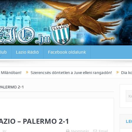
Klub
Lazio Rádió
Facebook oldalunk
Szerencsés döntetlen a Juve elleni rangadón!
Dia korai gólja 3 p
PALERMO 2-1
LAZIO – PALERMO 2-1
LE
In:
Nyomtatás
Email