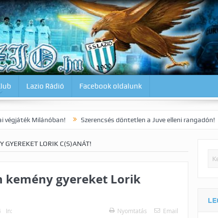
Klub
Lazio Rádió
Facebook oldalunk
lánóban!
Szerencsés döntetlen a Juve elleni rangadón!
Dia korai
 GYEREKET LORIK C(S)ANÁT!
n kemény gyereket Lorik
LE
4
In:
Nyomtatás
Email