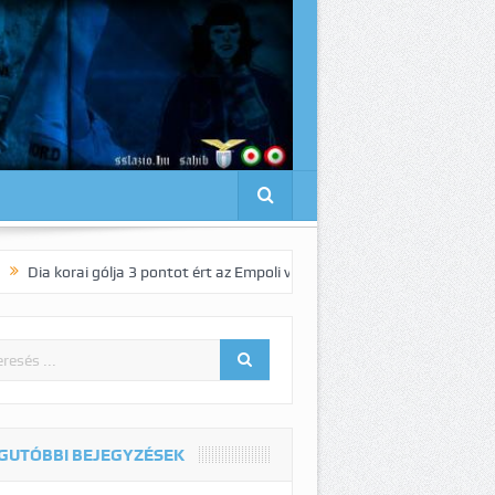
 gólja 3 pontot ért az Empoli vendégeként!
Pedro elnyűhetetlen!:-)
GUTÓBBI BEJEGYZÉSEK