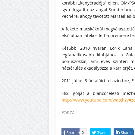
korábbi „kenyéradója” ellen. OM-PS
így elfogadta az angol Sunderland aj
Pechére, ahogy távozott Marseilles-b
A fekete macskáknál megválasztottá
első albán játékos lett a premiere l
Később, 2010 nyarán, Lorik Cana c
legfanatikusabb klubjához, a Galat
bónuszokkal, ami éves szinten m
hátsérülés akadályozza a karrierjét,
2011 július 3-án aláírt a Lazio-hoz,
Első gólját a biancocelesti mez
http://www.youtube.com/watch?v=
FORZA
Share
Tweet
Share
0