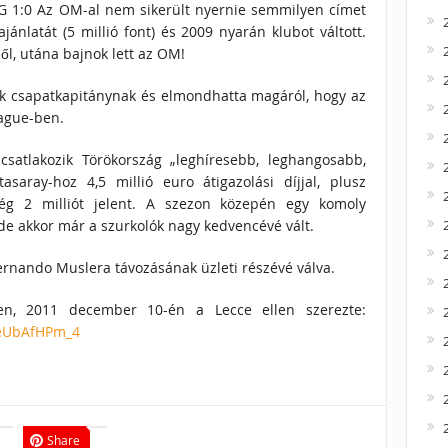
G 1:0 Az OM-al nem sikerült nyernie semmilyen címet
ánlatát (5 millió font) és 2009 nyarán klubot váltott.
ől, utána bajnok lett az OM!
k csapatkapitánynak és elmondhatta magáról, hogy az
eague-ben.
satlakozik Törökország „leghíresebb, leghangosabb,
asaray-hoz 4,5 millió euro átigazolási díjjal, plusz
ég 2 milliót jelent. A szezon közepén egy komoly
 de akkor már a szurkolók nagy kedvencévé vált.
 Fernando Muslera távozásának üzleti részévé válva.
ben, 2011 december 10-én a Lecce ellen szerezte:
zeUbAfHPm_4
Share