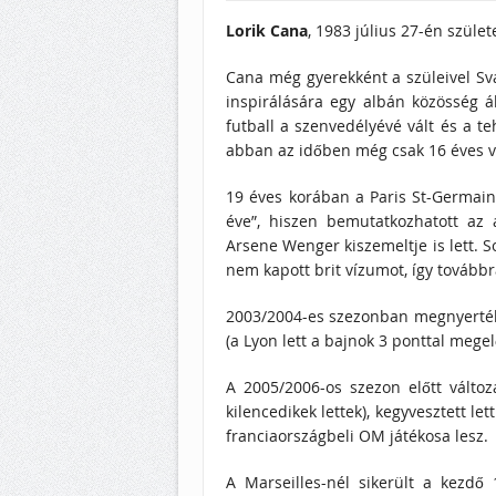
Lorik Cana
, 1983 július 27-én szület
Cana még gyerekként a szüleivel Svá
inspirálására egy albán közösség á
futball a szenvedélyévé vált és a te
abban az időben még csak 16 éves vol
19 éves korában a Paris St-Germain 
éve”, hiszen bemutatkozhatott az a
Arsene Wenger kiszemeltje is lett. S
nem kapott brit vízumot, így továbbra
2003/2004-es szezonban megnyerték 
(a Lyon lett a bajnok 3 ponttal megel
A 2005/2006-os szezon előtt válto
kilencedikek lettek), kegyvesztett let
franciaországbeli OM játékosa lesz.
A Marseilles-nél sikerült a kezdő