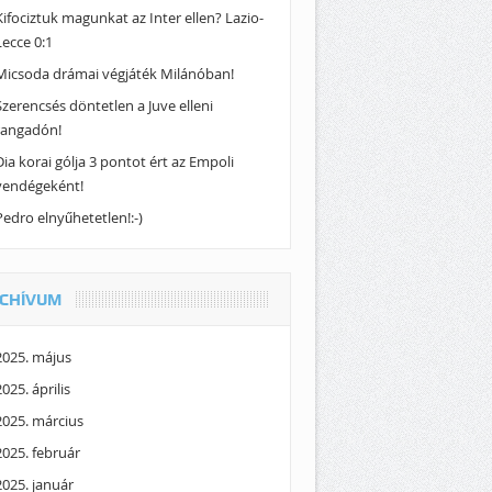
Kifociztuk magunkat az Inter ellen? Lazio-
Lecce 0:1
Micsoda drámai végjáték Milánóban!
Szerencsés döntetlen a Juve elleni
rangadón!
Dia korai gólja 3 pontot ért az Empoli
vendégeként!
Pedro elnyűhetetlen!:-)
CHÍVUM
2025. május
2025. április
2025. március
2025. február
2025. január