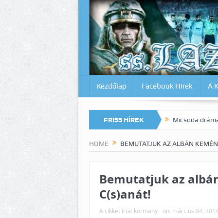
Kezdőlap
Facebook Hírek
A 
magunkat az Inter ellen? Lazio-Lecce 0:1
FRISS HÍREK
Micsoda drámai végjáték Mi
HOME
BEMUTATJUK AZ ALBÁN KEMÉNY
Bemutatjuk az albá
C(s)anát!
A cikket írta:
kormany
on:
március 04, 201