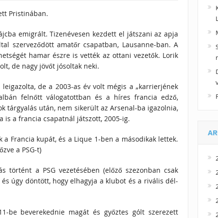
ett Pristinában.
jcba emigrált. Tizenévesen kezdett el játszani az apja
ltal szerveződött amatőr csapatban, Lausanne-ban. A
hetségét hamar észre is vették az ottani vezetők. Lorik
t, de nagy jövőt jósoltak neki.
leigazolta, de a 2003-as év volt mégis a „karrierjének
lbán felnőtt válogatottban és a híres francia edző,
ok tárgyalás után, nem sikerült az Arsenal-ba igazolnia,
 is a francia csapatnál játszott, 2005-ig.
AR
a Francia kupát, és a Lique 1-ben a másodikak lettek.
őzve a PSG-t)
zás történt a PSG vezetésében (előző szezonban csak
t és úgy döntött, hogy elhagyja a klubot és a rivális dél-
 11-be beverekednie magát és győztes gólt szerezett