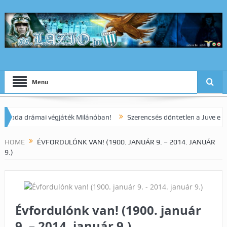
Menu
a drámai végjáték Milánóban!
Szerencsés döntetlen a Juve elleni ra
HOME
ÉVFORDULÓNK VAN! (1900. JANUÁR 9. – 2014. JANUÁR
9.)
Évfordulónk van! (1900. január
9. – 2014. január 9.)