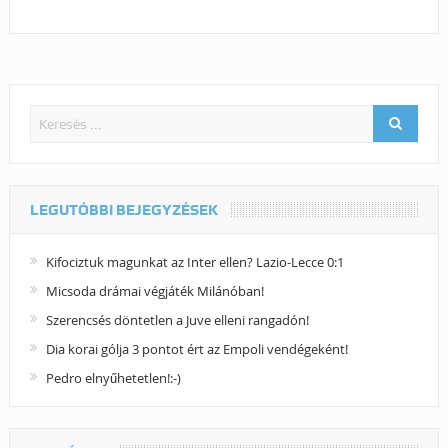
LEGUTÓBBI BEJEGYZÉSEK
Kifociztuk magunkat az Inter ellen? Lazio-Lecce 0:1
Micsoda drámai végjáték Milánóban!
Szerencsés döntetlen a Juve elleni rangadón!
Dia korai gólja 3 pontot ért az Empoli vendégeként!
Pedro elnyűhetetlen!:-)