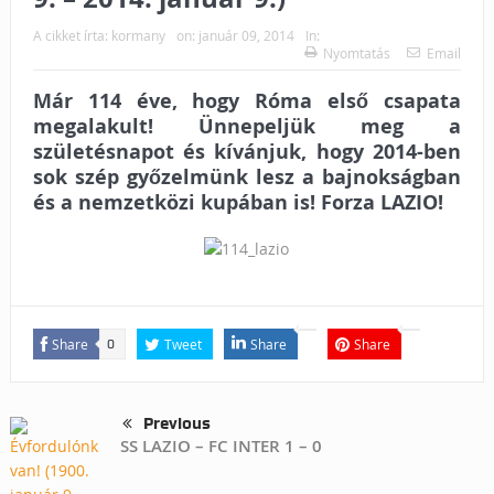
A cikket írta:
kormany
on:
január 09, 2014
In:
Nyomtatás
Email
Már 114 éve, hogy Róma első csapata
megalakult! Ünnepeljük meg a
születésnapot és kívánjuk, hogy 2014-ben
sok szép győzelmünk lesz a bajnokságban
és a nemzetközi kupában is!
Forza LAZIO!
Share
Tweet
Share
Share
0
Previous
SS LAZIO – FC INTER 1 – 0