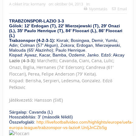
A cikket írta:
kormany
on:
október 04, 2013
In:
Nyomtatás
Email
TRABZONSPOR-LAZIO 3-3
Gólok: 12′ Erdogan (T), 22′ Mierzejewski (T), 29′ Onazi
(L), 35′ Paulo Henrique (T), 84′ Floccari (L), 86′ Floccari
(L)
Trabzonspor (4-2-3-1):
Kivrak; Bosingwa, Demir, Yumlu,
Adin; Colman (57′ Akgun), Zokora; Erdogan, Mierzejewski,
Malouda (65′ Alazinho); Paulo Henrique.
Kispad: Aywaz, Kacar, Bamba, Ozdemir, Janko. Edző: Akcay
Lazio (4-3-3):
Marchetti; Cavanda, Ciani, Cana, Lulic;
Onazi, Biglia, Hernanes (74′ Ederson); Candreva (61′
Floccari), Perea, Felipe Anderson (79′ Keita).
Kispad: Berisha, Serpieri, Ledesma, Gonzalez. Edző
Petkovic
Játékvezető: Hansson (SVE)
Sárgalap: Cavanda (L)
Hosszabbítás: 3′ (második félidő)
Összefoglaló:
http://livefootballvideo.com/highlights/europe/uefa-
europa-league/trabzonspor-vs-lazio#.UnIjJnCZbSg