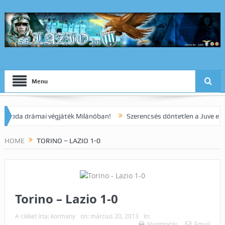
Menu
a drámai végjáték Milánóban!
Szerencsés döntetlen a Juve elleni ra
HOME
TORINO – LAZIO 1-0
Torino – Lazio 1-0
A cikket írta:
kormany
on:
március 20, 2013
In:
Nyomtatás
Email