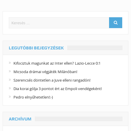
LEGUTÓBBI BEJEGYZÉSEK
Kifociztuk magunkat az Inter ellen? Lazio-Lecce 0:1
Micsoda drámai végjáték Milánóban!
Szerencsés döntetlen a Juve elleni rangadón!
Dia korai gólja 3 pontot ért az Empoli vendégeként!
Pedro elnyűhetetlen!:-)
ARCHÍVUM