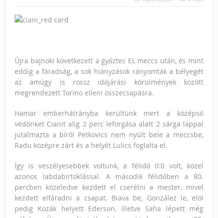
Újra bajnoki következett a győztes EL meccs után, és mint
eddig a fáradság, a sok hiányzások rányomták a bélyegét
az amúgy is rossz időjárási körülmények között
megrendezett Torino elleni összecsapásra.
Hamar emberhátrányba kerültünk mert a középső
védőnket Cianit alig 2 perc leforgása alatt 2 sárga lappal
jutalmazta a bíró! Petkovics nem nyúlt bele a meccsbe,
Radu középre zárt és a helyét Lulics foglalta el.
Így is veszélyesebbek voltunk, a félidő 0:0 volt, közel
azonos labdabirtoklással. A második félidőben a 80.
percben közeledve kezdett el cserélni a mester, mivel
kezdett elfáradni a csapat. Biava be, González le, elöl
pedig Kozák helyett Ederson, illetve Saha lépett még