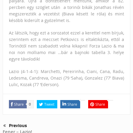
pályára. Újra a döntetlenért mentünk, amikor a 82.
percben egy szöglet után a torinói bikák Jonathas révén
megszerezték a vezetést (Biava késett le róla) és mint
később kiderült a győzelmet is.
Az látszik, hogy ezt a sorozatot ezzel a kerettel nem bírjuk,
szerintem ezt a meccset Petkovics is eltaktikázta, ettől a
Torinótól nem szabadott volna kikapni! Forza Lazio & ma
noi non molliamo mai …bár a bajnoki tabella 3. helye
egyre távolodik!
Lazio (4-1-4-1): Marchetti, Pereirinha, Ciani, Cana, Radu,
Ledesma, Candreva, Onazi (79 ‘Saha), Gonzalez (77’ Biava)
Lulic, Kozak (77 ‘Ederson).
Share
Tweet
Share
Share
0
Previous
Fener – Lazio!