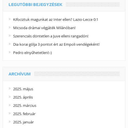
LEGUTÓBBI BEJEGYZÉSEK
Kifociztuk magunkat az Inter ellen? Lazio-Lecce 0:1
Micsoda drámai végjáték Milánóban!
Szerencsés döntetlen a Juve elleni rangadón!
Dia korai gólja 3 pontot ért az Empoli vendégeként!
Pedro elnyűhetetlen!:-)
ARCHÍVUM
2025. május
2025. április
2025. március
2025. február
2025. január