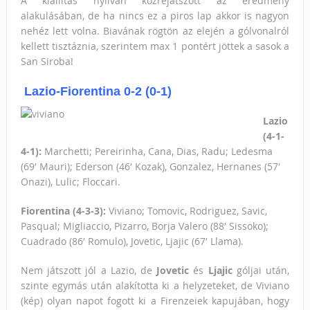
A kiállítás nyilván közrejátszott az eredmény
alakulásában, de ha nincs ez a piros lap akkor is nagyon
nehéz lett volna. Biavának rögtön az elején a gólvonalról
kellett tisztáznia, szerintem max 1 pontért jöttek a sasok a
San Siroba!
Lazio-Fiorentina 0-2 (0-1)
Lazio
(4-1-
4-1):
Marchetti; Pereirinha, Cana, Dias, Radu; Ledesma
(69′ Mauri); Ederson (46′ Kozak), Gonzalez, Hernanes (57′
Onazi), Lulic; Floccari.
Fiorentina (4-3-3):
Viviano; Tomovic, Rodriguez, Savic,
Pasqual; Migliaccio, Pizarro, Borja Valero (88′ Sissoko);
Cuadrado (86′ Romulo), Jovetic, Ljajic (67′ Llama).
Nem játszott jól a Lazio, de
Jovetic
és
Ljajic
góljai után,
szinte egymás után alakította ki a helyzeteket, de Viviano
(kép) olyan napot fogott ki a Firenzeiek kapujában, hogy