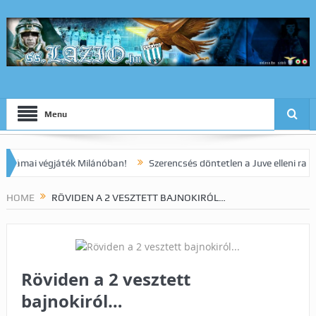
Menu
i végjáték Milánóban!
Szerencsés döntetlen a Juve elleni rangadón!
HOME
RÖVIDEN A 2 VESZTETT BAJNOKIRÓL…
Röviden a 2 vesztett
bajnokiról…