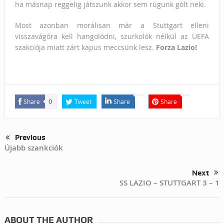
ha másnap reggelig játszunk akkor sem rúgunk gólt neki.
Most azonban morálisan már a Stuttgart elleni
visszavágóra kell hangolódni, szurkolók nélkül az UEFA
szakciója miatt zárt kapus meccsünk lesz.
Forza Lazio!
Share
Tweet
Share
Share
0
Previous
Újabb szankciók
Next
SS LAZIO – STUTTGART 3 – 1
ABOUT THE AUTHOR