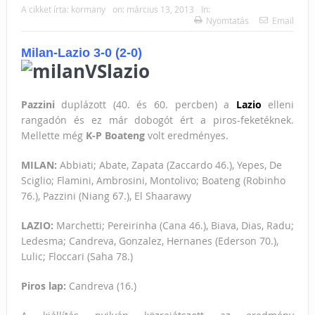
A cikket írta:
kormany
on:
március 13, 2013
In:
Nyomtatás
Email
Milan-Lazio 3-0 (2-0)
Pazzini
duplázott (40. és 60. percben) a
Lazio
elleni
rangadón és ez már dobogót ért a piros-feketéknek.
Mellette még
K-P Boateng
volt eredményes.
MILAN:
Abbiati; Abate, Zapata (Zaccardo 46.), Yepes, De
Sciglio; Flamini, Ambrosini, Montolivo; Boateng (Robinho
76.), Pazzini (Niang 67.), El Shaarawy
LAZIO:
Marchetti; Pereirinha (Cana 46.), Biava, Dias, Radu;
Ledesma; Candreva, Gonzalez, Hernanes (Ederson 70.),
Lulic; Floccari (Saha 78.)
Piros lap:
Candreva (16.)