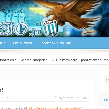
Klub
Lazio Rádió
Facebook oldalunk
uve elleni rangadón!
Dia korai gólja 3 pontot ért az Empoli vendégeké
n!
012
In:
Nyomtatás
Email
LE
 bajnoki meccsről:
http://www.youtube.com/watch?