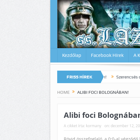
Kezdőlap
Facebook Hírek
A 
1
Micsoda drámai végjáték Milánóban!
FRISS HÍREK
Szerencsés döntetlen a J
HOME
ALIBI FOCI BOLOGNÁBAN!
Alibi foci Bolognába
A cikket írta:
kormany
on:
december 12, 2
Rövid összefoglaló, a 0:0-al végződő