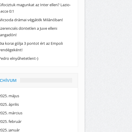
Kifociztuk magunkat az Inter ellen? Lazio-
Lecce 0:1
Micsoda drámai végjáték Milánóban!
Szerencsés döntetlen a Juve elleni
rangadón!
Dia korai gólja 3 pontot ért az Empoli
vendégeként!
Pedro elnyűhetetlen!:-)
CHÍVUM
2025. május
2025. április
2025. március
2025. február
2025. január