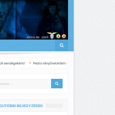
nt!
Pedro elnyűhetetlen!:-)
1-1-s döntetlennel zárult a római der
GUTÓBBI BEJEGYZÉSEK