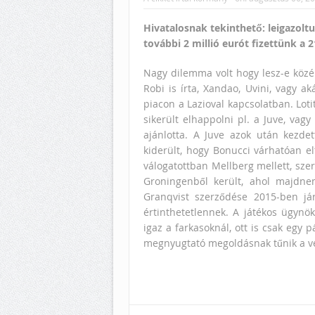
Hivatalosnak tekinthető: leigazolt
további 2 millió eurót fizettünk a 
Nagy dilemma volt hogy lesz-e közé
Robi is írta, Xandao, Uvini, vagy ak
piacon a Lazioval kapcsolatban. Loti
sikerült elhappolni pl. a Juve, vagy
ajánlotta. A Juve azok után kezdet
kiderült, hogy Bonucci várhatóan elt
válogatottban Mellberg mellett, szer
Groningenből került, ahol majdne
Granqvist szerződése 2015-ben já
értinthetetlennek. A játékos ügynö
igaz a farkasoknál, ott is csak egy
megnyugtató megoldásnak tűnik a v