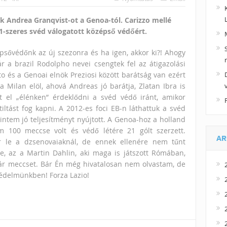
uk Andrea Granqvist-ot a Genoa-tól. Carizzo mellé
21-szeres svéd válogatott középső védőért.
psővédőnk az új szezonra és ha igen, akkor ki?! Ahogy
ár a brazil Rodolpho nevei csengtek fel az átigazolási
to és a Genoai elnök Preziosi között barátság van ezért
 a Milan elöl, ahová Andreas jó barátja, Zlatan Ibra is
t el „élénken” érdeklődni a svéd védő iránt, amikor
iltást fog kapni. A 2012-es foci EB-n láthattuk a svéd
intem jó teljesítményt nyújtott. A Genoa-hoz a holland
m 100 meccse volt és védő létére 21 gólt szerzett.
AR
r le a dzsenovaiaknál, de ennek ellenére nem tűnt
ke, az a Martin Dahlin, aki maga is játszott Rómában,
 pár meccset. Bár Én még hivatalosan nem olvastam, de
édelmünkben! Forza Lazio!