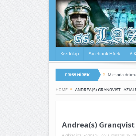
Kezdőlap
Facebook Hírek
A 
magunkat az Inter ellen? Lazio-Lecce 0:1
FRISS HÍREK
Micsoda drámai végjáték M
HOME
ANDREA(S) GRANQVIST LAZIAL
Andrea(s) Granqvist 
A cikket írta:
kormany
on:
augusztus 06, 2