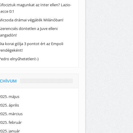
Kifociztuk magunkat az Inter ellen? Lazio-
Lecce 0:1
Micsoda drámai végjáték Milánóban!
Szerencsés döntetlen a Juve elleni
rangadón!
Dia korai gólja 3 pontot ért az Empoli
vendégeként!
Pedro elnyűhetetlen!:-)
CHÍVUM
2025. május
2025. április
2025. március
2025. február
2025. január