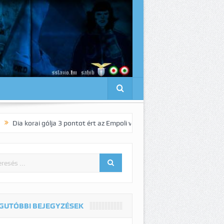
i gólja 3 pontot ért az Empoli vendégeként!
Pedro elnyűhetetlen!:-)
GUTÓBBI BEJEGYZÉSEK