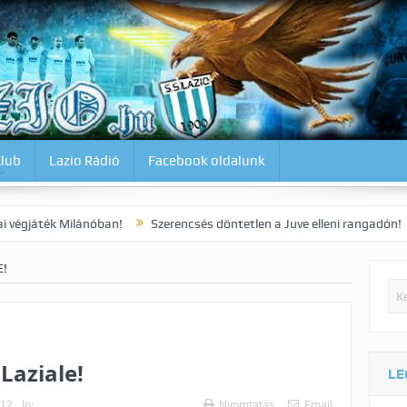
Klub
Lazio Rádió
Facebook oldalunk
ilánóban!
Szerencsés döntetlen a Juve elleni rangadón!
Dia kora
E!
Laziale!
LE
012
In:
Nyomtatás
Email