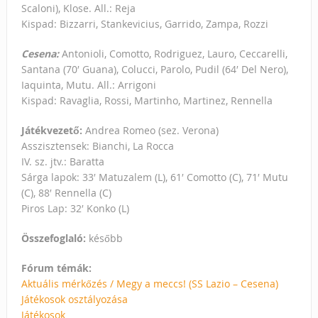
Scaloni), Klose. All.: Reja
Kispad: Bizzarri, Stankevicius, Garrido, Zampa, Rozzi
Cesena:
Antonioli, Comotto, Rodriguez, Lauro, Ceccarelli,
Santana (70′ Guana), Colucci, Parolo, Pudil (64′ Del Nero),
Iaquinta, Mutu. All.: Arrigoni
Kispad: Ravaglia, Rossi, Martinho, Martinez, Rennella
Játékvezető:
Andrea Romeo (sez. Verona)
Asszisztensek: Bianchi, La Rocca
IV. sz. jtv.: Baratta
Sárga lapok: 33′ Matuzalem (L), 61′ Comotto (C), 71′ Mutu
(C), 88′ Rennella (C)
Piros Lap: 32′ Konko (L)
Összefoglaló:
később
Fórum témák:
Aktuális mérkőzés / Megy a meccs! (SS Lazio – Cesena)
Játékosok osztályozása
Játékosok