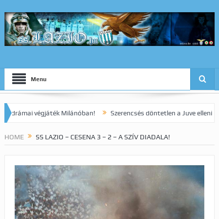
Menu
ai végjáték Milánóban!
Szerencsés döntetlen a Juve elleni rangadón
HOME
SS LAZIO – CESENA 3 – 2 – A SZÍV DIADALA!