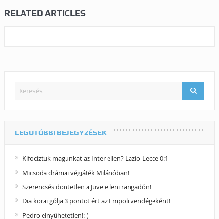
RELATED ARTICLES
LEGUTÓBBI BEJEGYZÉSEK
Kifociztuk magunkat az Inter ellen? Lazio-Lecce 0:1
Micsoda drámai végjáték Milánóban!
Szerencsés döntetlen a Juve elleni rangadón!
Dia korai gólja 3 pontot ért az Empoli vendégeként!
Pedro elnyűhetetlen!:-)