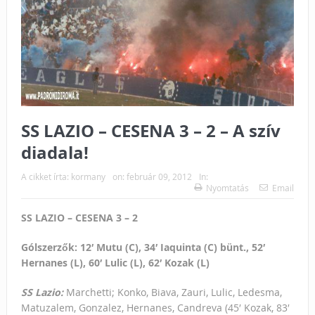
SS LAZIO – CESENA 3 – 2 – A szív
diadala!
A cikket írta:
kormany
on:
február 09, 2012
In:
Nyomtatás
Email
SS LAZIO – CESENA 3 – 2
Gólszerzők: 12′ Mutu (C), 34′ Iaquinta (C) bünt., 52′
Hernanes (L), 60′ Lulic (L), 62′ Kozak (L)
SS Lazio:
Marchetti; Konko, Biava, Zauri, Lulic, Ledesma,
Matuzalem, Gonzalez, Hernanes, Candreva (45′ Kozak, 83′