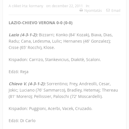
A cikket írta:
kormany
on:
december 22, 2011
In:
Nyomtatás
Email
LAZIO-CHIEVO VERONA 0-0 (0-0)
Lazio (4-3-1-2):
Bizzarri; Konko (84′ Kozak), Biava, Dias,
Radu; Cana, Ledesma, Lulic; Hernanes (46′ Gonzalez);
Cisse (65′ Rocchi), Klose.
Kispadon: Carrizo, Stankevicius, Diakitè, Scaloni.
Edző: Reja
Chievo V. (4-3-1-2):
Sorrentino; Frey, Andreolli, Cesar,
Jokic; Luciano (76′ Sammarco), Bradley, Hetemaj; Thereau
(81′ Morero); Pellissier, Paloschi (72′ Moscardelli).
Kispadon: Puggioni, Acerbi, Vacek, Cruzado.
Edző: Di Carlo