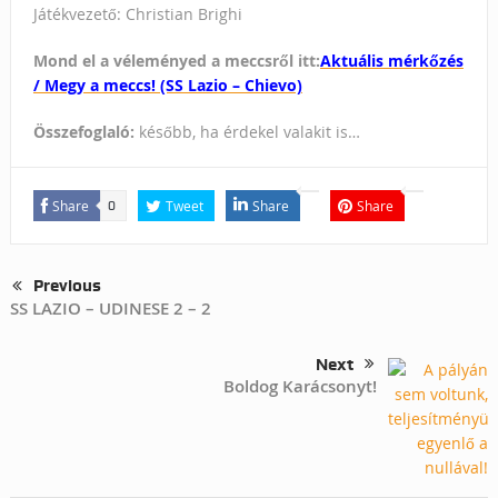
Játékvezető: Christian Brighi
Mond el a véleményed a meccsről itt:
Aktuális mérkőzés
/ Megy a meccs! (SS Lazio – Chievo)
Összefoglaló:
később, ha érdekel valakit is…
Share
Tweet
Share
Share
0
Previous
SS LAZIO – UDINESE 2 – 2
Next
Boldog Karácsonyt!