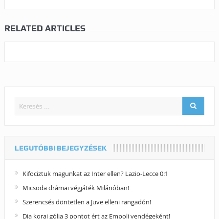
RELATED ARTICLES
LEGUTÓBBI BEJEGYZÉSEK
Kifociztuk magunkat az Inter ellen? Lazio-Lecce 0:1
Micsoda drámai végjáték Milánóban!
Szerencsés döntetlen a Juve elleni rangadón!
Dia korai gólja 3 pontot ért az Empoli vendégeként!