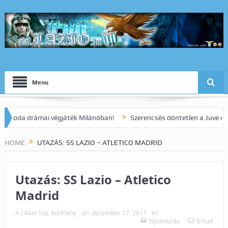
Menu
da drámai végjáték Milánóban!
Szerencsés döntetlen a Juve elleni 
HOME
UTAZÁS: SS LAZIO – ATLETICO MADRID
Utazás: SS Lazio – Atletico
Madrid
A cikket írta:
kormany
on:
december 17, 2011
In:
Nyomtatás
Email