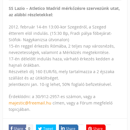
SS Lazio – Atletico Madrid mérkőzésre szervezünk utat,
az alábbi részletekkel:
2012. február 14-én 13:00-kor Szegedről, a Szeged
étterem elől indulás. (15:30 Bp, Fradi pálya főbejárat-
Siófok- Nagykanizsa útvonalon)
15-én reggel érkezés Rómába, 2 teljes nap városnézés,
nevezetességek, valamint a Mérkőzés megtekintése.
17-én délelőtt indulás haza, várható érkezés kedden a
hajnali órákban.
Részvételi díj 160 EUR/fő, mely tartalmazza a 2 éjszaka
szállást és az útiköltséget.
Jelentkezni jan. 10-ig lehet, 50% foglaló befizetésével.
Érdeklődni: a 30/912-2957-es számon, vagy a
majestic@freemail.hu
címen, vagy a Fórum megfelelő
topicjában.
Share
Tweet
Share
Share
0