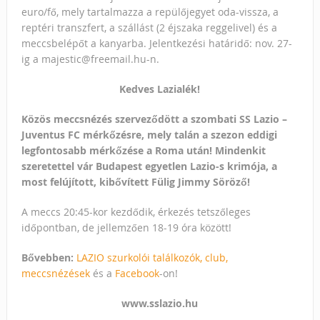
euro/fő, mely tartalmazza a repülőjegyet oda-vissza, a
reptéri transzfert, a szállást (2 éjszaka reggelivel) és a
meccsbelépőt a kanyarba. Jelentkezési határidő: nov. 27-
ig a majestic@freemail.hu-n.
Kedves Lazialék!
Közös meccsnézés szerveződött a szombati SS Lazio –
Juventus FC mérkőzésre, mely talán a szezon eddigi
legfontosabb mérkőzése a Roma után! Mindenkit
szeretettel vár Budapest egyetlen Lazio-s krimója, a
most felújított, kibővített Fülig Jimmy Söröző!
A meccs 20:45-kor kezdődik, érkezés tetszőleges
időpontban, de jellemzően 18-19 óra között!
Bővebben:
LAZIO szurkolói találkozók, club,
meccsnézések
és a
Facebook
-on!
www.sslazio.hu