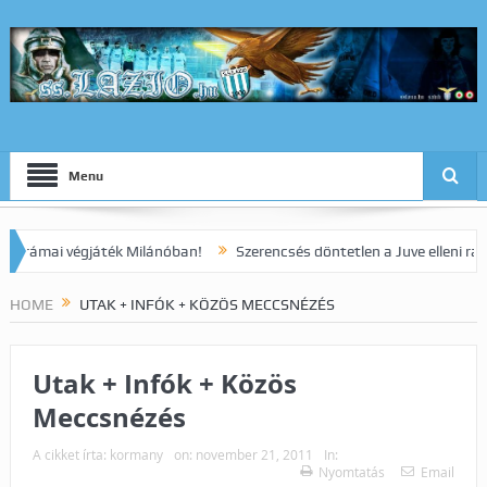
Menu
mai végjáték Milánóban!
Szerencsés döntetlen a Juve elleni rangadó
HOME
UTAK + INFÓK + KÖZÖS MECCSNÉZÉS
Utak + Infók + Közös
Meccsnézés
A cikket írta:
kormany
on:
november 21, 2011
In:
Nyomtatás
Email