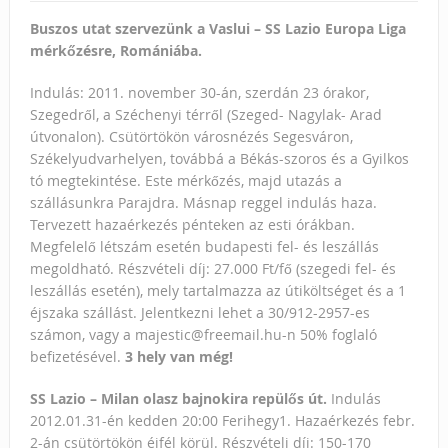
Buszos utat szervezünk a Vaslui – SS Lazio Europa Liga
mérkőzésre, Romániába.
Indulás: 2011. november 30-án, szerdán 23 órakor,
Szegedről, a Széchenyi térről (Szeged- Nagylak- Arad
útvonalon). Csütörtökön városnézés Segesváron,
Székelyudvarhelyen, továbbá a Békás-szoros és a Gyilkos
tó megtekintése. Este mérkőzés, majd utazás a
szállásunkra Parajdra. Másnap reggel indulás haza.
Tervezett hazaérkezés pénteken az esti órákban.
Megfelelő létszám esetén budapesti fel- és leszállás
megoldható. Részvételi díj: 27.000 Ft/fő (szegedi fel- és
leszállás esetén), mely tartalmazza az útiköltséget és a 1
éjszaka szállást. Jelentkezni lehet a 30/912-2957-es
számon, vagy a majestic@freemail.hu-n 50% foglaló
befizetésével.
3 hely van még!
SS Lazio – Milan olasz bajnokira repülős út.
Indulás
2012.01.31-én kedden 20:00 Ferihegy1. Hazaérkezés febr.
2-án csütörtökön éjfél körül. Részvételi díj: 150-170