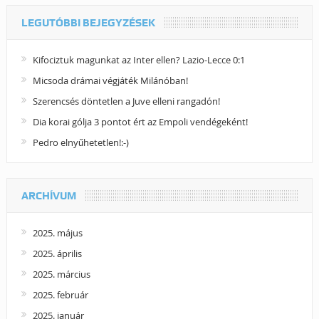
LEGUTÓBBI BEJEGYZÉSEK
Kifociztuk magunkat az Inter ellen? Lazio-Lecce 0:1
Micsoda drámai végjáték Milánóban!
Szerencsés döntetlen a Juve elleni rangadón!
Dia korai gólja 3 pontot ért az Empoli vendégeként!
Pedro elnyűhetetlen!:-)
ARCHÍVUM
2025. május
2025. április
2025. március
2025. február
2025. január