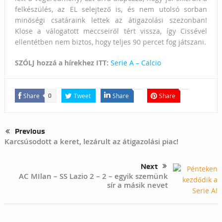
felkészülés, az EL selejtező is, és nem utolsó sorban
minőségi csatáraink lettek az átigazolási szezonban!
Klose a válogatott meccseiről tért vissza, így Cissével
ellentétben nem biztos, hogy teljes 90 percet fog játszani.
SZÓLJ hozzá a hírekhez ITT:
Serie A – Calcio
Share
Tweet
Share
Share
0
Previous
Karcsúsodott a keret, lezárult az átigazolási piac!
Next
AC MIlan – SS Lazio 2 – 2 – egyik szemünk
sír a másik nevet