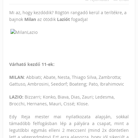
Mi az, hogy kezdődik? Rögtön rangadó kerül a terítékre, a
bajnok
Milan
az ötödik
Laziót
fogadja!
Várható kezdő 11-ek:
MILAN
: Abbiati; Abate, Nesta, Thiago Silva, Zambrotta;
Gattuso, Ambrosini, Seedorf; Boateng; Pato, Ibrahimovic
LAZIO:
Bizzarri; Konko, Biava, Dias, Zauri; Ledesma,
Brocchi, Hernanes, Mauri, Cissé; Klose.
Edy Reja mester mai nyilatkozata alapján, sokkal
támadóbb felfogásban lép a pályára a csapat, mint a
legutóbbi egymás elleni 2 meccsen! (mind 2x döntetlen
lett a végeredmény) Ezt arra alapozza, hogy jól sikerült a