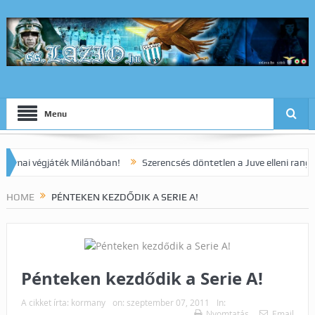
Menu
 végjáték Milánóban!
Szerencsés döntetlen a Juve elleni rangadón!
HOME
PÉNTEKEN KEZDŐDIK A SERIE A!
Pénteken kezdődik a Serie A!
A cikket írta:
kormany
on:
szeptember 07, 2011
In:
Nyomtatás
Email