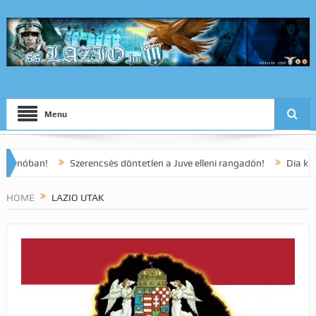
Menu
an!
Szerencsés döntetlen a Juve elleni rangadón!
Dia korai gólj
HOME
LAZIO UTAK