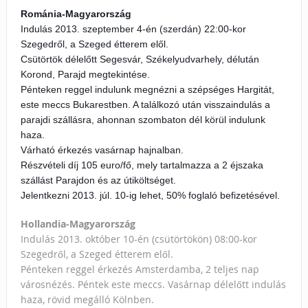
Románia-Magyarország
Indulás 2013. szeptember 4-én (szerdán) 22:00-kor
Szegedről, a Szeged étterem elől.
Csütörtök délelőtt Segesvár, Székelyudvarhely, délután
Korond, Parajd megtekintése.
Pénteken reggel indulunk megnézni a szépséges Hargitát,
este meccs Bukarestben. A találkozó után visszaindulás a
parajdi szállásra, ahonnan szombaton dél körül indulunk
haza.
Várható érkezés vasárnap hajnalban.
Részvételi díj 105 euro/fő, mely tartalmazza a 2 éjszaka
szállást Parajdon és az útiköltséget.
Jelentkezni 2013. júl. 10-ig lehet, 50% foglaló befizetésével.
Hollandia-Magyarország
Indulás 2013. október 10-én (csütörtökön) 08:00-kor
Szegedről, a Szeged étterem elől.
Pénteken reggel érkezés Amsterdamba, 2 teljes nap
városnézés. Péntek este meccs. Vasárnap délelőtt indulás
haza, rövid megálló Kölnben.