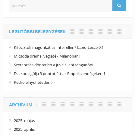
LEGUTÓBBI BEJEGYZÉSEK
Kifociztuk magunkat az Inter ellen? Lazio-Lecce 0:1
Micsoda drámai végjáték Milánóban!
Szerencsés döntetlen a Juve elleni rangadón!
Dia korai gólja 3 pontot ért az Empoli vendégeként!
Pedro elnyűhetetlen!:-)
ARCHÍVUM
2025. május
2025. április