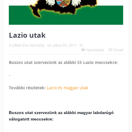
Lazio utak
A cikket írta:
kormany
on:
július 05, 2011
In:
Nyomtatás
Email
Buszos utat szervezünk az alábbi SS Lazio meccsekre:
–
További részletek:
Lazio és magyar utak
Buszos utat szervezünk az alábbi magyar labdarúgó
válogatott meccsekre: