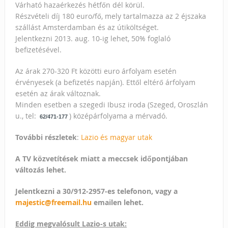
Várható hazaérkezés hétfőn dél körül.
Részvételi díj 180 euro/fő, mely tartalmazza az 2 éjszaka
szállást Amsterdamban és az útiköltséget.
Jelentkezni 2013. aug. 10-ig lehet, 50% foglaló
befizetésével.
Az árak 270-320 Ft közötti euro árfolyam esetén
érvényesek (a befizetés napján). Ettől eltérő árfolyam
esetén az árak változnak.
Minden esetben a szegedi Ibusz iroda (Szeged, Oroszlán
u., tel:
) középárfolyama a mérvadó.
62/471-177
További részletek
:
Lazio és magyar utak
A TV közvetítések miatt a meccsek időpontjában
változás lehet.
Jelentkezni a 30/912-2957-es telefonon, vagy a
majestic@freemail.hu
emailen lehet.
Eddig megvalósult Lazio-s utak: