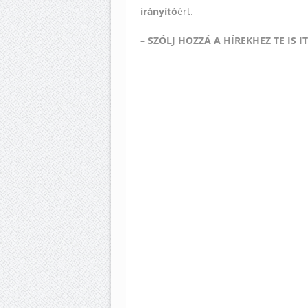
irányító
ért.
– SZÓLJ HOZZÁ A HÍREKHEZ TE IS I