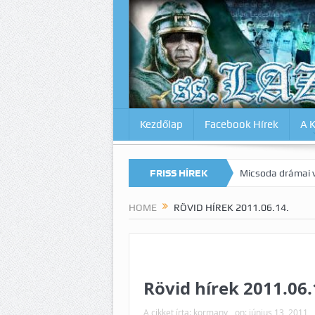
Kezdőlap
Facebook Hírek
A 
agunkat az Inter ellen? Lazio-Lecce 0:1
FRISS HÍREK
Micsoda drámai végjáték Mi
HOME
RÖVID HÍREK 2011.06.14.
Rövid hírek 2011.06.
A cikket írta:
kormany
on:
június 13, 2011