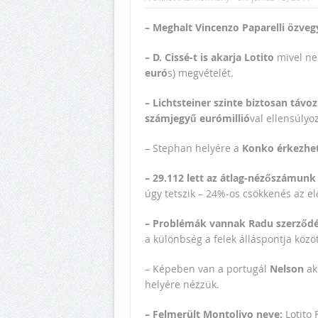
– Meghalt
Vincenzo Paparelli özvegy
– D. Cissé-t is akarja Lotito
mivel nem
euró
s) megvételét.
– Lichtsteiner szinte biztosan távo
számjegyű eurómillió
val ellensúlyo
– Stephan helyére a
Konko érkezhet 
– 29.112 lett az átlag-nézőszámunk
úgy tetszik – 24%-os csökkenés az e
– Problémák vannak Radu szerződé
a különbség a felek álláspontja közöt
– Képeben van a portugál
Nelson
ak
helyére nézzük.
– Felmerült Montolivo neve:
Lotito