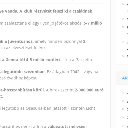
e Vanda. A klub részvétét fejezi ki a családnak.
 szalasztaná el egy ilyen jó játékos akciós (
5-7 millió
zik a Juventushoz,
amely minden bizonnyal
2
zza az elvesztését felénk.
a Genoa-tól 4-5 millió euróért
– írja a Gazzetta.
 a legutóbbi szezonban.
Ez átlagban 7042 – vagy ha
lőző évadhoz képest.
AR
s-hosszabbítása körül.
A hírek szerint
2-300.000 euró
t.
i legutóbb az Osasuna-ban játszott – szintén Licht
 Floccarit és pénzt adna a
válogatott mélységi