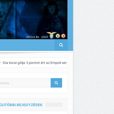
gólja 3 pontot ért az Empoli vendégeként!
Pedro elnyűhetetlen!:-)
GUTÓBBI BEJEGYZÉSEK