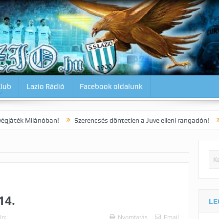
Klub
Lazio Rádió
Facebook oldalunk
lánóban!
Szerencsés döntetlen a Juve elleni rangadón!
Dia korai 
14.
LE
In:
Nyomtatás
Email