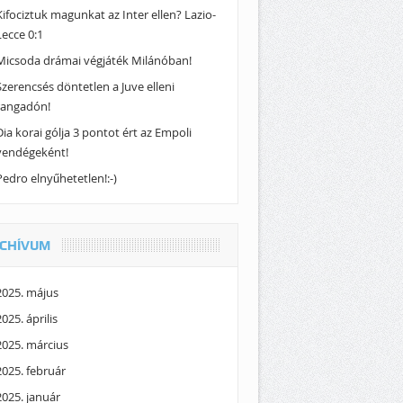
Kifociztuk magunkat az Inter ellen? Lazio-
Lecce 0:1
Micsoda drámai végjáték Milánóban!
Szerencsés döntetlen a Juve elleni
rangadón!
Dia korai gólja 3 pontot ért az Empoli
vendégeként!
Pedro elnyűhetetlen!:-)
CHÍVUM
2025. május
2025. április
2025. március
2025. február
2025. január