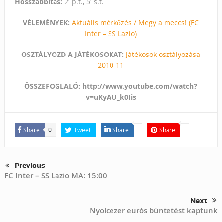
Hosszabbítás:
2′ p.t., 5′ s.t.
VÉLEMÉNYEK:
Aktuális mérkőzés / Megy a meccs! (FC
Inter – SS Lazio)
OSZTÁLYOZD A JÁTÉKOSOKAT:
Játékosok osztályozása
2010-11
ÖSSZEFOGLALÓ: http://www.youtube.com/watch?
v=uKyAU_k0Iis
Share
Tweet
Share
Share
0
Previous
FC Inter – SS Lazio MA: 15:00
Next
Nyolcezer eurós büntetést kaptunk