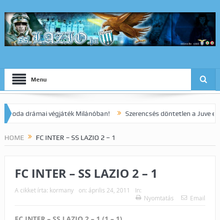
Menu
a drámai végjáték Milánóban!
Szerencsés döntetlen a Juve elleni r
HOME
FC INTER – SS LAZIO 2 – 1
FC INTER – SS LAZIO 2 – 1
A cikket írta:
kormany
on:
április 24, 2011
In:
Nyomtatás
Email
FC INTER – SS LAZIO 2 – 1 (1 – 1)