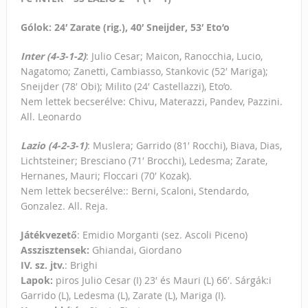
Gólok: 24′ Zarate (rig.), 40′ Sneijder, 53′ Eto’o
Inter (4-3-1-2)
: Julio Cesar; Maicon, Ranocchia, Lucio,
Nagatomo; Zanetti, Cambiasso, Stankovic (52′ Mariga);
Sneijder (78′ Obi); Milito (24′ Castellazzi), Eto’o.
Nem lettek becserélve: Chivu, Materazzi, Pandev, Pazzini.
All. Leonardo
Lazio (4-2-3-1)
: Muslera; Garrido (81′ Rocchi), Biava, Dias,
Lichtsteiner; Bresciano (71′ Brocchi), Ledesma; Zarate,
Hernanes, Mauri; Floccari (70′ Kozak).
Nem lettek becserélve:: Berni, Scaloni, Stendardo,
Gonzalez. All. Reja.
Játékvezető
: Emidio Morganti (sez. Ascoli Piceno)
Asszisztensek:
Ghiandai, Giordano
IV. sz. jtv.
: Brighi
Lapok:
piros Julio Cesar (I) 23′ és Mauri (L) 66′. Sárgák:i
Garrido (L), Ledesma (L), Zarate (L), Mariga (I).