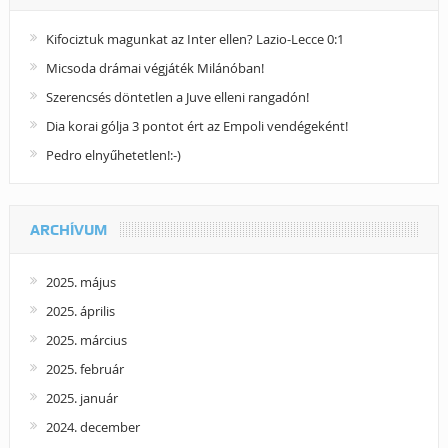
Kifociztuk magunkat az Inter ellen? Lazio-Lecce 0:1
Micsoda drámai végjáték Milánóban!
Szerencsés döntetlen a Juve elleni rangadón!
Dia korai gólja 3 pontot ért az Empoli vendégeként!
Pedro elnyűhetetlen!:-)
ARCHÍVUM
2025. május
2025. április
2025. március
2025. február
2025. január
2024. december