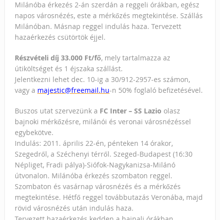
Milánóba érkezés 2-án szerdán a reggeli órákban, egész
napos városnézés, este a mérkőzés megtekintése. Szállás
Milánóban. Másnap reggel indulás haza. Tervezett
hazaérkezés csütörtök éjjel.
Részvételi díj 33.000 Ft/fő
, mely tartalmazza az
útiköltséget és 1 éjszaka szállást.
Jelentkezni lehet dec. 10-ig a 30/912-2957-es számon,
vagy a
majestic@freemail.hu
-n 50% foglaló befizetésével.
Buszos utat szervezünk a
FC Inter – SS Lazio
olasz
bajnoki mérkőzésre, milánói és veronai városnézéssel
egybekötve.
Indulás: 2011. április 22-én, pénteken 14 órakor,
Szegedről, a Széchenyi térről. Szeged-Budapest (16:30
Népliget, Fradi pálya)-Siófok-Nagykanizsa-Milánó
útvonalon. Milánóba érkezés szombaton reggel.
Szombaton és vasárnap városnézés és a mérkőzés
megtekintése. Hétfő reggel továbbutazás Veronába, majd
rövid városnézés után indulás haza.
Tervezett hazaérkezés kedden a hajnali órákban.