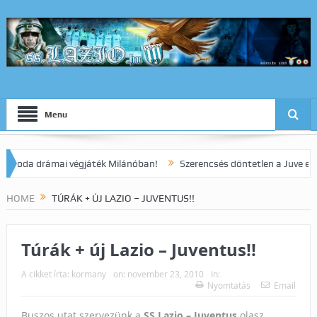
Menu
a drámai végjáték Milánóban!
Szerencsés döntetlen a Juve elleni ra
HOME
TÚRÁK + ÚJ LAZIO – JUVENTUS!!
Túrák + új Lazio – Juventus!!
A cikket írta:
kormany
on:
november 23, 2010
In:
Nyomtatás
Email
Buszos utat szervezünk a
SS Lazio – Juventus
olasz