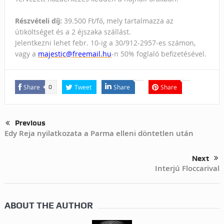
Részvételi díj:
39.500 Ft/fő, mely tartalmazza az
útiköltséget és a 2 éjszaka szállást.
Jelentkezni lehet febr. 10-ig a 30/912-2957-es számon,
vagy a
majestic@freemail.hu
-n 50% foglaló befizetésével.
Share
Tweet
Share
Share
0
Previous
Edy Reja nyilatkozata a Parma elleni döntetlen után
Next
Interjú Floccarival
ABOUT THE AUTHOR