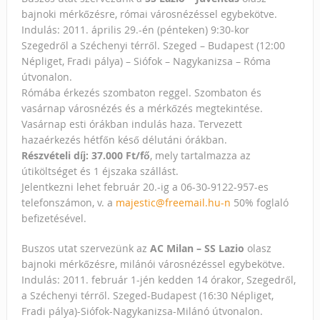
bajnoki mérkőzésre, római városnézéssel egybekötve.
Indulás: 2011. április 29.-én (pénteken) 9:30-kor
Szegedről a Széchenyi térről. Szeged – Budapest (12:00
Népliget, Fradi pálya) – Siófok – Nagykanizsa – Róma
útvonalon.
Rómába érkezés szombaton reggel. Szombaton és
vasárnap városnézés és a mérkőzés megtekintése.
Vasárnap esti órákban indulás haza. Tervezett
hazaérkezés hétfőn késő délutáni órákban.
Részvételi díj: 37.000 Ft/fő
, mely tartalmazza az
útiköltséget és 1 éjszaka szállást.
Jelentkezni lehet február 20.-ig a 06-30-9122-957-es
telefonszámon, v. a
majestic@freemail.hu-n
50% foglaló
befizetésével.
Buszos utat szervezünk az
AC Milan – SS Lazio
olasz
bajnoki mérkőzésre, milánói városnézéssel egybekötve.
Indulás: 2011. február 1-jén kedden 14 órakor, Szegedről,
a Széchenyi térről. Szeged-Budapest (16:30 Népliget,
Fradi pálya)-Siófok-Nagykanizsa-Milánó útvonalon.