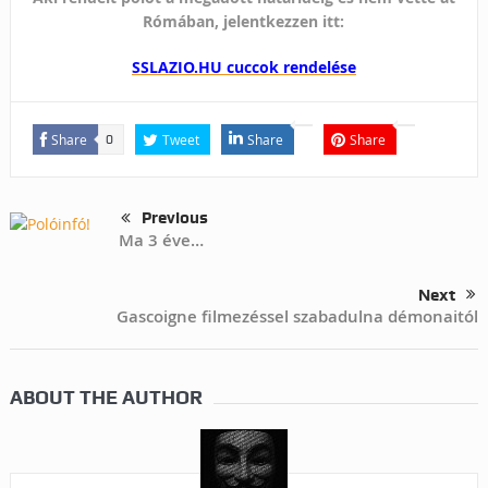
Rómában, jelentkezzen itt:
SSLAZIO.HU cuccok rendelése
Share
Tweet
Share
Share
0
Previous
Ma 3 éve…
Next
Gascoigne filmezéssel szabadulna démonaitól
ABOUT THE AUTHOR