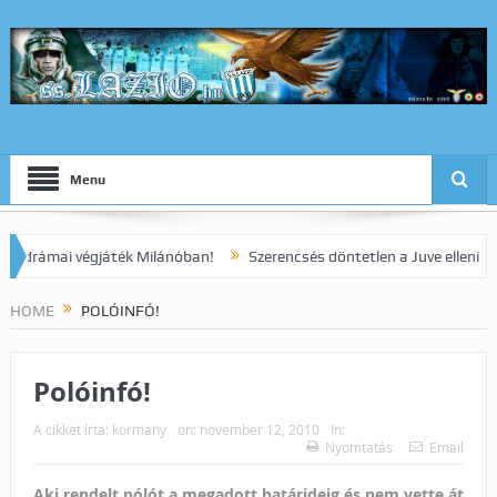
Menu
ámai végjáték Milánóban!
Szerencsés döntetlen a Juve elleni rangad
HOME
POLÓINFÓ!
Polóinfó!
A cikket írta:
kormany
on:
november 12, 2010
In:
Nyomtatás
Email
Aki rendelt pólót a megadott határideig és nem vette át