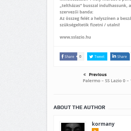
„teltházas” busszal indulhassunk, a
szervezői banda:
Az összeg felét a helyszínen a besz
szükségeltetik fizetni / utalni!
www.sslazio.hu
Share
Tweet
Share
0
Previous
Palermo – SS Lazio 0 – 
ABOUT THE AUTHOR
kormany