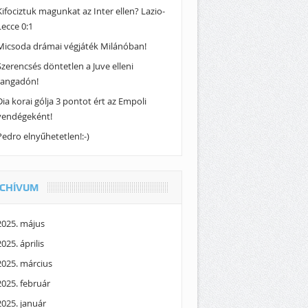
Kifociztuk magunkat az Inter ellen? Lazio-
Lecce 0:1
Micsoda drámai végjáték Milánóban!
Szerencsés döntetlen a Juve elleni
rangadón!
Dia korai gólja 3 pontot ért az Empoli
vendégeként!
Pedro elnyűhetetlen!:-)
CHÍVUM
2025. május
2025. április
2025. március
2025. február
2025. január