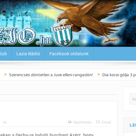
Klub
Lazio Rádió
Facebook oldalunk
sés döntetlen a Juve elleni rangadón!
Dia korai gólja 3 pontot ért a
In:
Nyomtatás
Email
LE
eken a Derby-re induló buszban! Azért, hogy