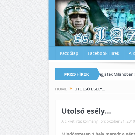
Kezdőlap
Facebook Hírek
A 
n? Lazio-Lecce 0:1
Micsoda drámai végjáték Milánóban!
FRISS HÍREK
Szerenc
HOME
UTOLSÓ ESÉLY…
Utolsó esély…
A cikket írta:
kormany
on:
október 31, 2010
Mindösszesen 1 hely maradt a pént