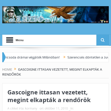
Menu
csoda drámai végjáték Milánóban!
Szerencsés döntetlen a Juve ellen
HOME
GASCOIGNE ITTASAN VEZETETT, MEGINT ELKAPTÁK A
RENDŐRÖK
Gascoigne ittasan vezetett,
megint elkapták a rendőrök
A cikket írta:
kormany
on:
október 11, 2010
In: