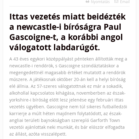
Nyomtatás
Email
Ittas vezetés miatt beidézték
a newcastle-i bíróságra Paul
Gascoigne-t, a korábbi angol
válogatott labdarúgót.
A 43 éves egykori középpályást pénteken állították meg a
newcastle-i rendőrök, s Gascoigne szondáztatáskor a
megengedettnél magasabb értéket mutatott a rendőrök
műszere. A játékosnak október 20-án kell a helyi bíróság
elé állnia. Az 57-szeres válogatottnak ez már a sokadik,
alkohollal kapcsolatos kihágása, novemberben az észak-
yorkshire-i bíróság előtt lesz jelenése egy februári ittas
vezetés ügyében. Gascoigne nem túl sikeres futballedzői
karrierje a múlt héten majdnem folytatódott, az észak-
angliai területi bajnokságban szereplő Garforth Town
vezetői ajánlottak neki munkát, és bár először elfogadta
az állást, azóta visszalépett.