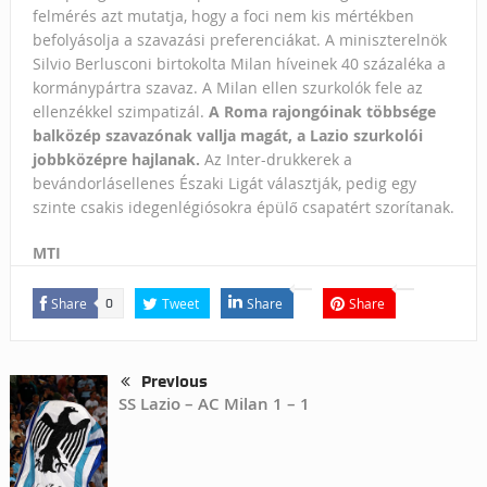
felmérés azt mutatja, hogy a foci nem kis mértékben
befolyásolja a szavazási preferenciákat. A miniszterelnök
Silvio Berlusconi birtokolta Milan híveinek 40 százaléka a
kormánypártra szavaz. A Milan ellen szurkolók fele az
ellenzékkel szimpatizál.
A Roma rajongóinak többsége
balközép szavazónak vallja magát, a Lazio szurkolói
jobbközépre hajlanak.
Az Inter-drukkerek a
bevándorlásellenes Északi Ligát választják, pedig egy
szinte csakis idegenlégiósokra épülő csapatért szorítanak.
MTI
Share
Tweet
Share
Share
0
Previous
SS Lazio – AC Milan 1 – 1