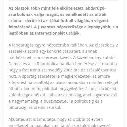
Az olaszok több mint fele elkötelezett labdarúgó-
szurkolónak vallja magát, és emelkedett az ultrák
száma – derült ki az itáliai futball világában végzett
felmérésből. A Juventus népszerűsége a legnagyobb, s a
legtöbben az Internazionalét utálják.
A labdarúgás egyre népszerűbb Itáliában. Az olaszok 52.2
százaléka szorít egy konkrét csapatért, s annak
mérkőzéseit rendszeresen követi. A közvélemény-kutató
Demos és a La Repubblica napilap felmérése azt mutatja,
hogy a foci iránti szenvedély 2005 óta tíz százalékponttal
nőtt. A sportág szeretete (a megkérdezettek az amore
kifejezést használták) az olasz társadalom minden rétegét
áthatja, kor, nem, politikai meggyőződés és pozíció közötti
különbségek nélkül. Itália az az ország, ahol a gyerekektől
a nagymamákig, a buszvezetőtől a politikusig és a
bíborosig mindenki szurkol.
Akutatás azt is kimutatta, hogy az utóbbi öt évben
emelkedett a magukat „militáns” szurkolóknak nevező