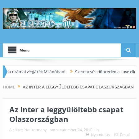
Menu
drámai végjáték Milánóban!
Szerencsés döntetlen a Juve elleni rang
HOME
AZ INTER A LEGGYŰLÖLTEBB CSAPAT OLASZORSZÁGBAN
Az Inter a leggyűlöltebb csapat
Olaszországban
A cikket írta:
kormany
on:
szeptember 24, 2010
In:
Nyomtatás
Email