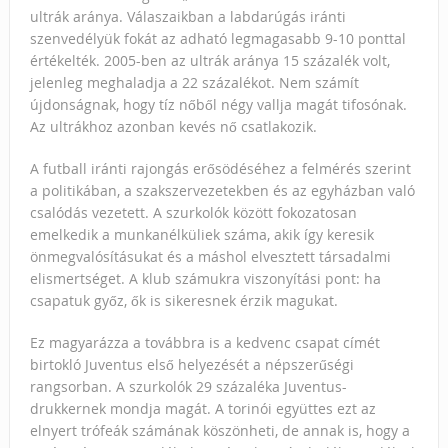
ultrák aránya. Válaszaikban a labdarúgás iránti
szenvedélyük fokát az adható legmagasabb 9-10 ponttal
értékelték. 2005-ben az ultrák aránya 15 százalék volt,
jelenleg meghaladja a 22 százalékot. Nem számít
újdonságnak, hogy tíz nőből négy vallja magát tifosónak.
Az ultrákhoz azonban kevés nő csatlakozik.
A futball iránti rajongás erősödéséhez a felmérés szerint
a politikában, a szakszervezetekben és az egyházban való
csalódás vezetett. A szurkolók között fokozatosan
emelkedik a munkanélküliek száma, akik így keresik
önmegvalósításukat és a máshol elvesztett társadalmi
elismertséget. A klub számukra viszonyítási pont: ha
csapatuk győz, ők is sikeresnek érzik magukat.
Ez magyarázza a továbbra is a kedvenc csapat címét
birtokló Juventus első helyezését a népszerűségi
rangsorban. A szurkolók 29 százaléka Juventus-
drukkernek mondja magát. A torinói együttes ezt az
elnyert trófeák számának köszönheti, de annak is, hogy a