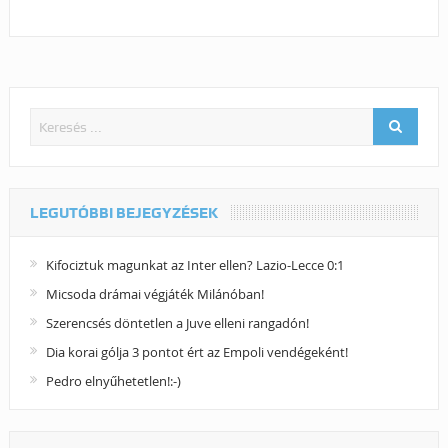
LEGUTÓBBI BEJEGYZÉSEK
Kifociztuk magunkat az Inter ellen? Lazio-Lecce 0:1
Micsoda drámai végjáték Milánóban!
Szerencsés döntetlen a Juve elleni rangadón!
Dia korai gólja 3 pontot ért az Empoli vendégeként!
Pedro elnyűhetetlen!:-)