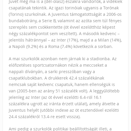
Juvét még ma is a (dél-olasz) északra vándorlók, a vidékiek
csapatának tekintik. Az igazi torinóiak ugyanis a Torónak
(Torino) szurkolnak. A Juventus támogatottságát a 2006-os
bundabotrány, a Serie B, valamint az azóta sem túl fényes
szereplés sem csökkentette (öt évvel ezelőtthöz képest
négy százalékpontot sem veszített). A második kedvenc –
jelentős hátránnyal – az Inter (17%), majd a a Milan (14%),
a Napoli (9.2%) és a Roma (7.4%) következik a sorban.
A mai szurkolók azonban nem járnak ki a stadionba. Az
előfizetéses sportcsatornákon nézik a meccseket a
nappali díványán, a sarki presszóban vagy a
csapatklubokban. A drukkerek 42.4 százalékának
nemcsak saját kedvenc csapatuk, hanem ellenségük is
van (2005-ben az arány 51 százalék volt). A leggyűlöltebb
jelenleg az Inter (az öt évvel ezelőtti 6.4-ről 16.1
százalékra ugrott az iránta érzett utálat), amely átvette a
Juventus helyét (utóbbi indexe az öt esztendővel ezelőtti
24.4 százalékról 13.4-re esett vissza).
Ami pedig a szurkolók politikai beállítottságát illeti, a