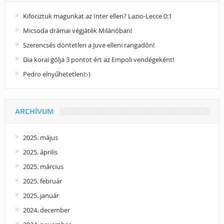
Kifociztuk magunkat az Inter ellen? Lazio-Lecce 0:1
Micsoda drámai végjáték Milánóban!
Szerencsés döntetlen a Juve elleni rangadón!
Dia korai gólja 3 pontot ért az Empoli vendégeként!
Pedro elnyűhetetlen!:-)
ARCHÍVUM
2025. május
2025. április
2025. március
2025. február
2025. január
2024. december