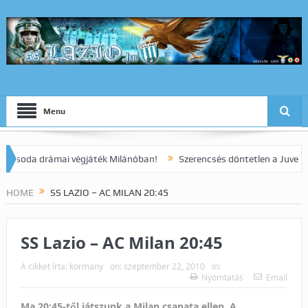
Menu
da drámai végjáték Milánóban!
Szerencsés döntetlen a Juve elleni 
HOME
SS LAZIO – AC MILAN 20:45
SS Lazio – AC Milan 20:45
A cikket írta:
kormany
on:
szeptember 22, 2010
In:
Nyomtatás
Email
Ma 20:45-től játszunk a Milan csapata ellen. A