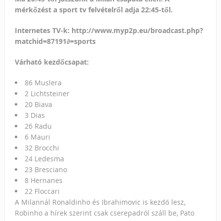
mérkőzést a sport tv felvételről adja 22:45-től.
Internetes TV-k: http://www.myp2p.eu/broadcast.php?
matchid=87191∂=sports
Várható kezdőcsapat:
86
Muslera
2
Lichtsteiner
20
Biava
3
Dias
26
Radu
6
Mauri
32
Brocchi
24
Ledesma
23
Bresciano
8
Hernanes
22
Floccari
A Milannál Ronaldinho és Ibrahimovic is kezdő lesz,
Robinho a hírek szerint csak cserepadról száll be, Pato