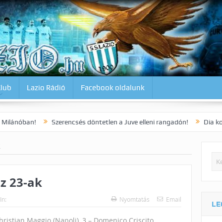
Klub
Lazio Rádió
Facebook oldalunk
Szerencsés döntetlen a Juve elleni rangadón!
Dia korai gólja 3 pon
K
z 23-ak
In:
Nyomtatás
Email
LE
Christian Maggio (Napoli), 3 – Domenico Criscito