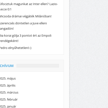
Kifociztuk magunkat az Inter ellen? Lazio-
Lecce 0:1
Micsoda drámai végjáték Milánóban!
Szerencsés döntetlen a Juve elleni
rangadón!
Dia korai gólja 3 pontot ért az Empoli
vendégeként!
Pedro elnyűhetetlen!:-)
CHÍVUM
2025. május
2025. április
2025. március
2025. február
2025. január