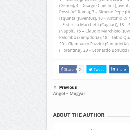
(Genoa), 4 – Giorgio Chiellini (Juven
Rossi (AS Roma), 7 – Simone Pepe (Ud
Iaquinta (Juventus), 10 – Antonio Di 
– Federico Marchetti (Cagliari), 13 –
(Napoli), 15 – Claudio Marchisio (Ju
Palombo (Sampdoria), 18 – Fabio Quag
20 – Giampaolo Pazzini (Sampdoria), 
(Fiorentina), 23 – Leonardo Bonucci (
Share
Tweet
Share
0
Previous
Angol – Magyar
ABOUT THE AUTHOR