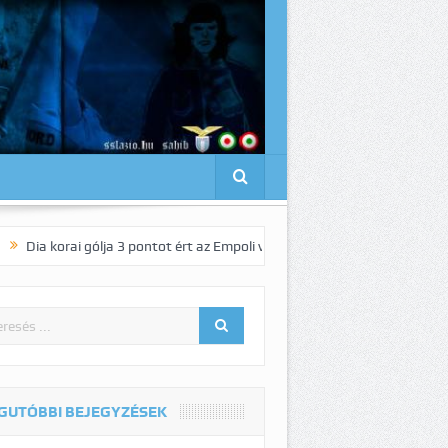
i gólja 3 pontot ért az Empoli vendégeként!
Pedro elnyűhetetlen!:-)
GUTÓBBI BEJEGYZÉSEK