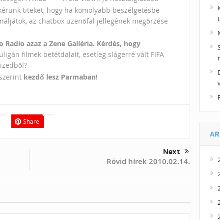
kérünk titeket, hogy ha komolyabb beszélgetésbe
ználjátok, az chatbox üzenőfal jellegének megőrzése
o Radio azaz a Zene Galléria. Kérdés, hogy
igán filmek betétdalait, esetleg slágerré vált FIFA
tizedből?
szerint
kezdő lesz Parmaban!
Share
AR
Next
Rövid hírek 2010.02.14.