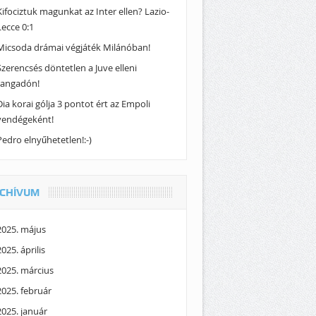
Kifociztuk magunkat az Inter ellen? Lazio-
Lecce 0:1
Micsoda drámai végjáték Milánóban!
Szerencsés döntetlen a Juve elleni
rangadón!
Dia korai gólja 3 pontot ért az Empoli
vendégeként!
Pedro elnyűhetetlen!:-)
CHÍVUM
2025. május
2025. április
2025. március
2025. február
2025. január