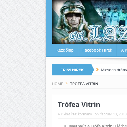
Kezdőlap
Facebook Hírek
A 
magunkat az Inter ellen? Lazio-Lecce 0:1
FRISS HÍREK
Micsoda drámai végjáték M
HOME
TRÓFEA VITRIN
Trófea Vitrin
A cikket írta:
kormany
on:
február 13, 2010
Megnyílt a Trófa Vitrin!
Elérhet