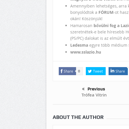
Amennyiben lehetséges, arra 
bonyolódtok a
FÓRUM
-ot has
okán! Köszönjük!
Hamarosan
bővülni fog a Lazi
szeretnétek-e bele híresebb Hul
(PS/PC) dalokat is az elmúlt év
Ledesma
egyre több médium 
www.sslazio.hu
Share
Tweet
Share
0
Previous
Trófea Vitrin
ABOUT THE AUTHOR