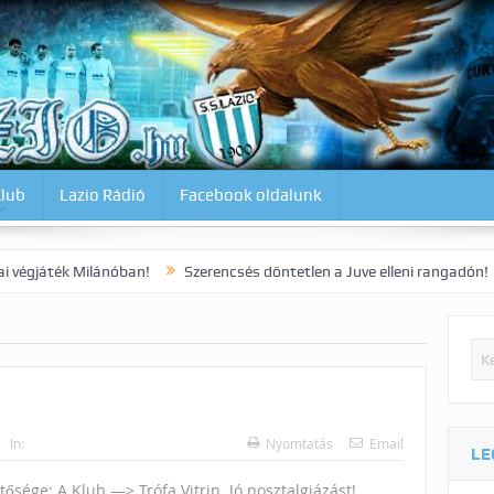
Klub
Lazio Rádió
Facebook oldalunk
ilánóban!
Szerencsés döntetlen a Juve elleni rangadón!
Dia kora
In:
Nyomtatás
Email
LE
ősége: A Klub —> Trófa Vitrin. Jó nosztalgiázást!