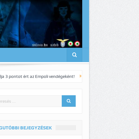
ért az Empoli vendégeként!
Pedro elnyűhetetlen!:-)
1-1-s döntetle
GUTÓBBI BEJEGYZÉSEK