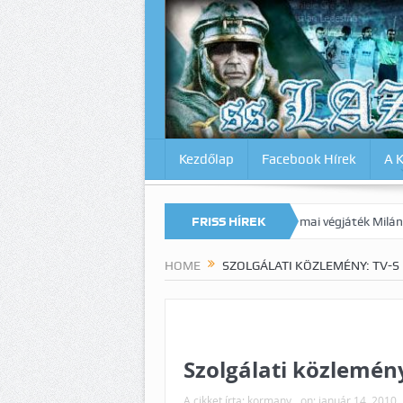
Kezdőlap
Facebook Hírek
A 
 ellen? Lazio-Lecce 0:1
Micsoda drámai végjáték Milánóban!
FRISS HÍREK
Sz
HOME
SZOLGÁLATI KÖZLEMÉNY: TV-S
Szolgálati közlemény
A cikket írta:
kormany
on:
január 14, 2010