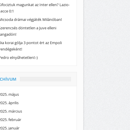
Kifociztuk magunkat az Inter ellen? Lazio-
Lecce 0:1
Micsoda drámai végjáték Milánóban!
Szerencsés döntetlen a Juve elleni
rangadón!
Dia korai gólja 3 pontot ért az Empoli
vendégeként!
Pedro elnyűhetetlen!:-)
CHÍVUM
2025. május
2025. április
2025. március
2025. február
2025. január