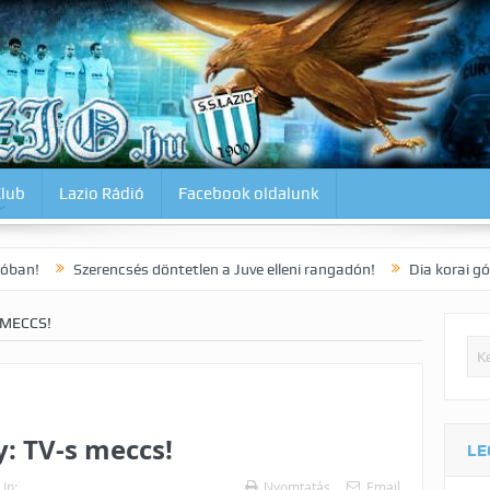
Klub
Lazio Rádió
Facebook oldalunk
erencsés döntetlen a Juve elleni rangadón!
Dia korai gólja 3 pontot 
 MECCS!
: TV-s meccs!
LE
In:
Nyomtatás
Email