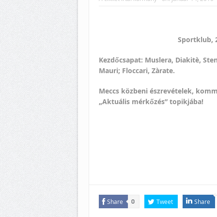
Sportklub, 
Kezdőcsapat: Muslera, Diakitè, Sten
Mauri; Floccari, Zàrate.
Meccs közbeni észrevételek, komm
„Aktuális mérkőzés” topikjába!
Share
Tweet
Share
0