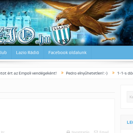
Klub
Lazio Rádió
Facebook oldalunk
Empoli vendégeként!
Pedro elnyűhetetlen!:-)
1-1-s döntetlennel zá
LE
In:
Nyomtatás
Email