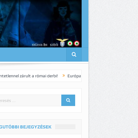
rult a római derbi!
Európa Liga: Meglegyintett a kiesés szele bennü
GUTÓBBI BEJEGYZÉSEK