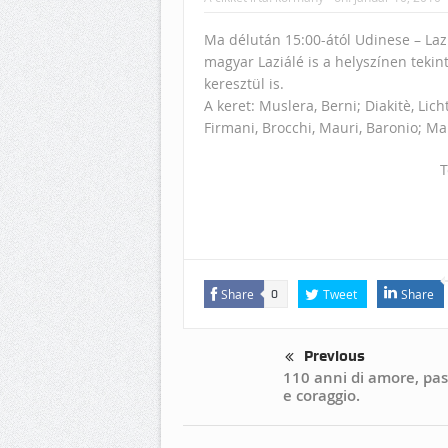
Ma délután 15:00-ától Udinese – Laz
magyar Laziálé is a helyszínen tekin
keresztül is.
A keret: Muslera, Berni; Diakitè, Lich
Firmani, Brocchi, Mauri, Baronio; Mak
T
Share
Tweet
Share
0
Previous
110 anni di amore, pas
e coraggio.