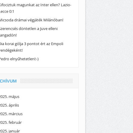
Kifociztuk magunkat az Inter ellen? Lazio-
Lecce 0:1
Micsoda drámai végjáték Milánóban!
Szerencsés döntetlen a Juve elleni
rangadón!
Dia korai gólja 3 pontot ért az Empoli
vendégeként!
Pedro elnyűhetetlen!:-)
CHÍVUM
2025. május
2025. április
2025. március
2025. február
2025. január