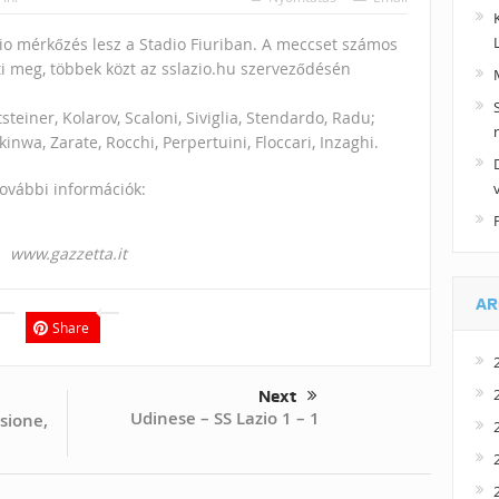
io mérkőzés lesz a Stadio Fiuriban. A meccset számos
ti meg, többek közt az sslazio.hu szerveződésén
tsteiner, Kolarov, Scaloni, Siviglia, Stendardo, Radu;
inwa, Zarate, Rocchi, Perpertuini, Floccari, Inzaghi.
ovábbi információk:
www.gazzetta.it
AR
Share
Next
Udinese – SS Lazio 1 – 1
sione,