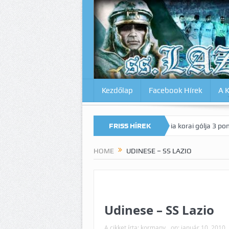
Kezdőlap
Facebook Hírek
A 
s döntetlen a Juve elleni rangadón!
FRISS HÍREK
Dia korai gólja 3 pontot ért az 
HOME
UDINESE – SS LAZIO
Udinese – SS Lazio
A cikket írta:
kormany
on:
január 10, 2010