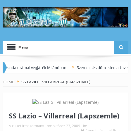
Menu
da drámai végjáték Milánóban!
Szerencsés döntetlen a Juve elleni 
HOME
SS LAZIO – VILLARREAL (LAPSZEMLE)
SS Lazio – Villarreal (Lapszemle)
A cikket írta:
kormany
on:
október 23, 2009
In:
Nyomtatás
Email