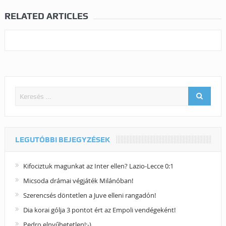
RELATED ARTICLES
LEGUTÓBBI BEJEGYZÉSEK
Kifociztuk magunkat az Inter ellen? Lazio-Lecce 0:1
Micsoda drámai végjáték Milánóban!
Szerencsés döntetlen a Juve elleni rangadón!
Dia korai gólja 3 pontot ért az Empoli vendégeként!
Pedro elnyűhetetlen!:-)