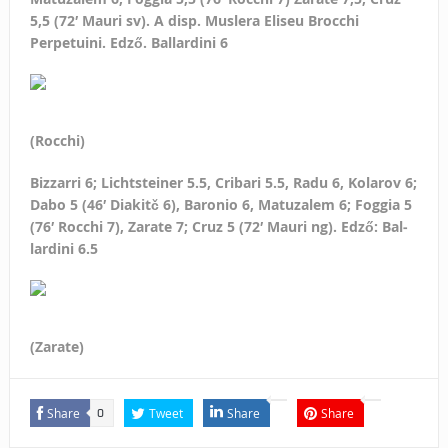
5,5 (72′ Mauri sv). A disp. Muslera Eliseu Broc­chi
Perpetuini. Edző. Ballardini 6
(Rocchi)
Bizzarri 6; Li­chtsteiner 5.5, Cribari 5.5, Ra­du 6, Kolarov 6;
Dabo 5 (46′ Diakitč 6), Baronio 6, Matuza­lem 6; Foggia 5
(76′ Rocchi 7), Zarate 7; Cruz 5 (72′ Mau­ri ng). Edző: Bal­
lardini
6.5
(Zarate)
Share
Tweet
Share
Share
0