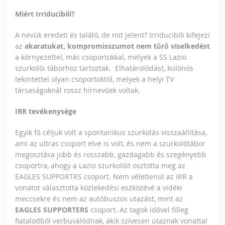
Miért Irriducibili?
A nevük eredeti és találó, de mit jelent? Irriducibili kifejezi
az
akaratukat, kompromisszumot nem tűrő viselkedést
a környezettel, más csoportokkal, melyek a SS Lazio
szurkolói táborhoz tartoztak. Elhatárolódást, különös
tekintettel olyan csoportoktól, melyek a helyi TV
társaságoknál rossz hírnevűek voltak.
IRR tevékenysége
Egyik fő céljuk volt a spontanikus szurkolás visszaállítása,
ami az ultras csoport elve is volt, és nem a szurkolótábor
megosztása jobb és rosszabb, gazdagabb és szegényebb
csoportra, ahogy a Lazio szurkolóit osztotta meg az
EAGLES SUPPORTRS csoport. Nem véletlenül az IRR a
vonatot választotta közlekedési eszközévé a vidéki
meccsekre és nem az autóbuszos utazást, mint az
EAGLES SUPPORTERS
csoport. Az tagok idővel főleg
fiatalodból verbuválódnak, akik szívesen utaznak vonattal