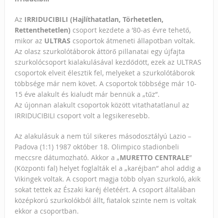
Az
IRRIDUCIBILI (Hajlíthatatlan, Törhetetlen,
Rettenthetetlen)
csoport kezdete a ’80-as évre tehető,
mikor az
ULTRAS
csoportok átmeneti állapotban voltak.
Az olasz szurkolótáborok áttörő pillanatai egy újfajta
szurkolócsoport kialakulásával kezdődött, ezek az ULTRAS
csoportok elveit élesztik fel, melyeket a szurkolótáborok
többsége már nem követ. A csoportok többsége már 10-
15 éve alakult és kialudt már bennük a „tűz”.
Az újonnan alakult csoportok között vitathatatlanul az
IRRIDUCIBILI csoport volt a legsikeresebb.
Az alakulásuk a nem túl sikeres másodosztályú Lazio –
Padova (1:1) 1987 október 18. Olimpico stadionbeli
meccsre dátumozható. Akkor a „
MURETTO CENTRALE
”
(Központi fal) helyet foglalták el a „karéjban” ahol addig a
Vikingek voltak. A csoport magja több olyan szurkoló, akik
sokat tettek az Északi karéj életéért. A csoport általában
középkorú szurkolókból állt, fiatalok szinte nem is voltak
ekkor a csoportban.