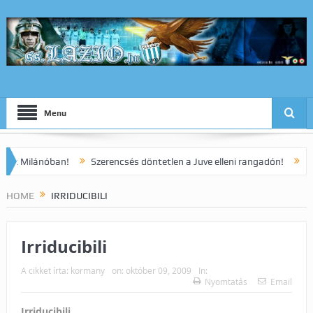
Menu
óban!
Szerencsés döntetlen a Juve elleni rangadón!
Dia korai gól
HOME
IRRIDUCIBILI
Irriducibili
A cikket írta:
kormany
on:
október 09, 2009
In:
Nyomtatás
Email
Irriducibili