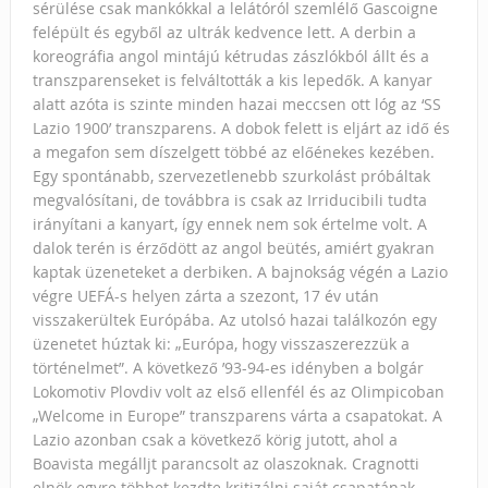
sérülése csak mankókkal a lelátóról szemlélő Gascoigne
felépült és egyből az ultrák kedvence lett. A derbin a
koreográfia angol mintájú kétrudas zászlókból állt és a
transzparenseket is felváltották a kis lepedők. A kanyar
alatt azóta is szinte minden hazai meccsen ott lóg az ‘SS
Lazio 1900’ transzparens. A dobok felett is eljárt az idő és
a megafon sem díszelgett többé az előénekes kezében.
Egy spontánabb, szervezetlenebb szurkolást próbáltak
megvalósítani, de továbbra is csak az Irriducibili tudta
irányítani a kanyart, így ennek nem sok értelme volt. A
dalok terén is érződött az angol beütés, amiért gyakran
kaptak üzeneteket a derbiken. A bajnokság végén a Lazio
végre UEFÁ-s helyen zárta a szezont, 17 év után
visszakerültek Európába. Az utolsó hazai találkozón egy
üzenetet húztak ki: „Európa, hogy visszaszerezzük a
történelmet”. A következő ’93-94-es idényben a bolgár
Lokomotiv Plovdiv volt az első ellenfél és az Olimpicoban
„Welcome in Europe” transzparens várta a csapatokat. A
Lazio azonban csak a következő körig jutott, ahol a
Boavista megálljt parancsolt az olaszoknak. Cragnotti
elnök egyre többet kezdte kritizálni saját csapatának