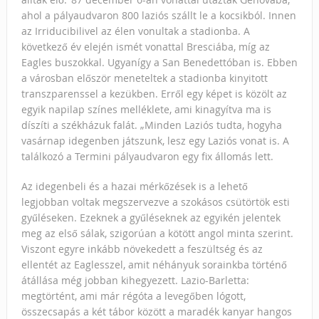
ahol a pályaudvaron 800 laziós szállt le a kocsikból. Innen
az Irriducibilivel az élen vonultak a stadionba. A
következő év elején ismét vonattal Bresciába, míg az
Eagles buszokkal. Ugyanígy a San Benedettóban is. Ebben
a városban először meneteltek a stadionba kinyitott
transzparenssel a kezükben. Erről egy képet is közölt az
egyik napilap színes melléklete, ami kinagyítva ma is
díszíti a székházuk falát. „Minden Laziós tudta, hogyha
vasárnap idegenben játszunk, lesz egy Laziós vonat is. A
találkozó a Termini pályaudvaron egy fix állomás lett.
Az idegenbeli és a hazai mérkőzések is a lehető
legjobban voltak megszervezve a szokásos csütörtök esti
gyűléseken. Ezeknek a gyűléseknek az egyikén jelentek
meg az első sálak, szigorúan a kötött angol minta szerint.
Viszont egyre inkább növekedett a feszültség és az
ellentét az Eaglesszel, amit néhányuk sorainkba történő
átállása még jobban kihegyezett. Lazio-Barletta:
megtörtént, ami már régóta a levegőben lógott,
összecsapás a két tábor között a maradék kanyar hangos