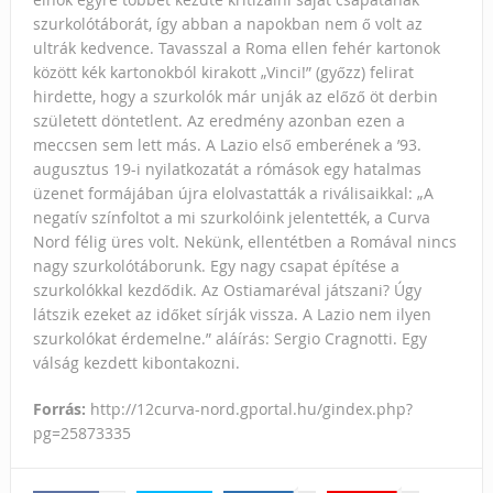
szurkolótáborát, így abban a napokban nem ő volt az
ultrák kedvence. Tavasszal a Roma ellen fehér kartonok
között kék kartonokból kirakott „Vinci!” (győzz) felirat
hirdette, hogy a szurkolók már unják az előző öt derbin
született döntetlent. Az eredmény azonban ezen a
meccsen sem lett más. A Lazio első emberének a ’93.
augusztus 19-i nyilatkozatát a rómások egy hatalmas
üzenet formájában újra elolvastatták a riválisaikkal: „A
negatív színfoltot a mi szurkolóink jelentették, a Curva
Nord félig üres volt. Nekünk, ellentétben a Romával nincs
nagy szurkolótáborunk. Egy nagy csapat építése a
szurkolókkal kezdődik. Az Ostiamaréval játszani? Úgy
látszik ezeket az időket sírják vissza. A Lazio nem ilyen
szurkolókat érdemelne.” aláírás: Sergio Cragnotti. Egy
válság kezdett kibontakozni.
Forrás:
http://12curva-nord.gportal.hu/gindex.php?
pg=25873335