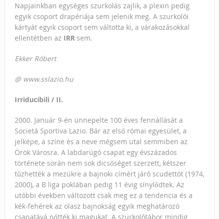
Napjainkban egységes szurkolás zajlik, a plexin pedig
egyik csoport drapériája sem jelenik meg. A szurkolói
kártyát egyik csoport sem váltotta ki, a várakozásokkal
ellentétben az
IRR
sem.
Ekker Róbert
@ www.sslazio.hu
Irriducibili / II.
2000. Január 9-én ünnepelte 100 éves fennállását a
Societá Sportiva Lazio. Bár az első római egyesület, a
jelképe, a színe és a neve mégsem utal semmiben az
Örök Városra. A labdarúgó csapat egy évszázados
története során nem sok dicsőséget szerzett, kétszer
tűzhették a mezükre a bajnoki címért járó scudettót (1974,
2000), a B liga poklában pedig 11 évig sínylődtek. Az
utóbbi években változott csak meg ez a tendencia és a
kék-fehérek az olasz bajnokság egyik meghatározó
csapatává nőtték ki magukat. A szurkolótábor mindig