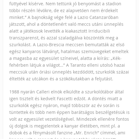
füttyével kísérve. Nem tettünk jó benyomást a stadion
többi részén lévőkre, de ez alapvetően nem érdekelt
minket.” A bajnokság vége felé a Lazio Catanzaróban
játszott, ahol a döntetlenért való meccs utáni ünneplés
alatt a játékosok levették a kiakasztott Irriducibili
transzparenst, és azzal szaladgálva köszönték meg a
szurkolást. A Lazio-Brescia meccsen bemutatták az első
egész kanyaros látványt, hatalmas szemüvegeket emeltek
a magasba az egyesület színeivel, alatta a kiírás: „Kék-
fehérben látjuk a világot…” A Taranto elleni utolsó hazai
meccsük után óriási ünneplés kezdődött, szurkolók százai
éltették az utcákon és a szökőkutakban a feljutást.
1988 nyarán Calleri elnök elküldte a szurkolótábor által
igen tisztelt és kedvelt Fascetti edzőt. A döntés miatt a
szurkolók egész nyáron, majd többször az év során is
tüntettek és több nem éppen barátságos beszélgetésük is
volt az egyesület vezetőségével. Mindezek ellenére fontos
új dolgok is megjelentek a kanyar életében, mint pl. a
dobok és a fénymásolt fanzine „Mr. Enrich” címmel, ami