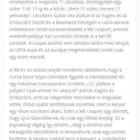
emelkedtek a magasba 11 zászlóval, mindegyiken egy
szám 1-től 11-ig és a kiírás: „Nem 11 szám, hanem 11
példakép”. Leccében újabb vita alakult ki az Eagles és az
Irriducibili között és a következő hétvégén a Lazio-Verona
mérkőzésen ismét összeverekedett a két csoport, aminek
eredményeképp hat szurkolót tiltottak ki a két fél
soraiból. A csapat ezúttal sem váltotta valóra hívei óhaját,
az UEFA kupa és az európai megmérettetés ismét csak
egy álom maradt.
A ’90-91-es szezon elején mindenki rádöbbent, hogy a
Curva Nord teljes csöndben figyelte a mérkőzéseket és
egy hatalmas transzparens hirdette: „12. játékos a
pályán? Csak amikor mi akarjuk!” aláírás Eagles és
Irriducibili, amit az idegenbeli meccsekre is magukkal
vittek. Ebből újabb konfliktusok születtek, mert a kanyar
egy része szurkolni akart. Ezért a két csoport úgy döntött,
hogy újra rázendítenek, de csak egy félidő erejéig. Ez a
bajnokság végéig így történt. „Még a derbire való
koreográfia készítéséről is lemondtunk, csak egy üzenet
hirdette: ‘A látvány szebbé teszi a kanyart, a szolidaritás