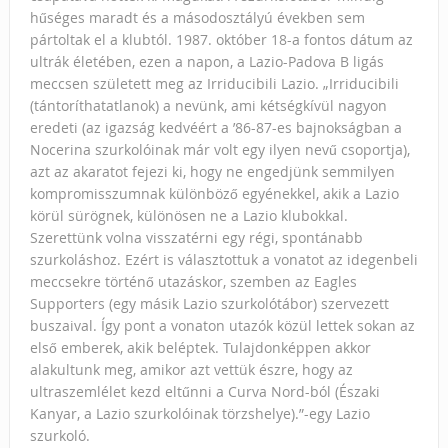
hűséges maradt és a másodosztályú években sem
pártoltak el a klubtól. 1987. október 18-a fontos dátum az
ultrák életében, ezen a napon, a Lazio-Padova B ligás
meccsen született meg az Irriducibili Lazio. „Irriducibili
(tántoríthatatlanok) a nevünk, ami kétségkívül nagyon
eredeti (az igazság kedvéért a ’86-87-es bajnokságban a
Nocerina szurkolóinak már volt egy ilyen nevű csoportja),
azt az akaratot fejezi ki, hogy ne engedjünk semmilyen
kompromisszumnak különböző egyénekkel, akik a Lazio
körül sürögnek, különösen ne a Lazio klubokkal.
Szerettünk volna visszatérni egy régi, spontánabb
szurkoláshoz. Ezért is választottuk a vonatot az idegenbeli
meccsekre történő utazáskor, szemben az Eagles
Supporters (egy másik Lazio szurkolótábor) szervezett
buszaival. Így pont a vonaton utazók közül lettek sokan az
első emberek, akik beléptek. Tulajdonképpen akkor
alakultunk meg, amikor azt vettük észre, hogy az
ultraszemlélet kezd eltűnni a Curva Nord-ból (Északi
Kanyar, a Lazio szurkolóinak törzshelye).”-egy Lazio
szurkoló.