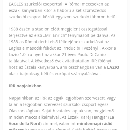
EAGLES szurkolói csoporttal. A Római meccseken az
északi kanyarban kitör a háború a két szomszédos
szurkolói csoport között egyazon szurkoló táboron belül.
1988 őszén a stadion előtt megjelent osztogatással
terjesztve az első „Mr. Enrich” fénymásolt példánya. Az
1988-as Római derbi első félidejének szurkolását az
Eagles a második félidőt az Irriducibili vezényli. Akkor a
Lazio 1:0- ra nyert az akkor 21 éves Paulo Di Canio
találatával. A következő évek vitathatatlan IRR fölényt
hozz az Északi kanyarban, ami összhangban van a
LAZIO
olasz bajnokság-béli és európai szárnyalásával.
IRR napjainkban
Napjainkban az IRR az egyik legjobban szervezett, vagy
talán a legjobban szervezet szurkolói csoport egész
Olaszországban. Saját hivatalos lapjuk van, megjelenő
minden meccs alkalmával „Az Északi Karéj Hangja” (
La
Voce della Nord
) címmel, valamint
mindennapi rádió
műsoruk
ugyan ezzel a címmel. Saját bolthálózatuk van