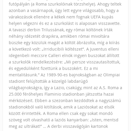
futópályán (a Roma szurkolóinak törzshelye). Ahogy teltek
azonban a vasárnapok, úgy lett egyre világosabb, hogy a
várakozások ellenére a kékek nem fognak UEFA kupás
helyen végezni és ez a szurkolást is alaposan visszavette.
A tavaszi derbin Trilussának, egy római költőnek írták
néhány idézetét drapikra, amikben római mivoltára
büszke egy közülük magát a költőt ábrázolta, míg a kiírás
a következő volt: „Irriducibili költészet”. A Juventus elleni
idegenbeli meccsre Calleri elnök ingyen buszokat állított
a szurkolók rendelkezésére: „Mi persze visszautasítottuk,
és egyedüliként fizettünk a buszokért. Ez a mi
mentalitásunk.” Az 1989-90-es bajnokságban az Olimpiai
stadiont felújították a közelgő labdarúgó
világbajnokságra, így a Lazio, csakúgy, mint az A.S. Roma a
25.000 férőhelyes Flaminio stadionban játszotta hazai
mérkőzéseit. Ebben a szezonban kezdődtek a nagyszámú
stadionokból való kitiltások, amik a Laziósokat az elsők
között érintették. A Roma ellen csak egy sokat mondó
szöveg volt olvasható a laziós kanyarban: „Isten, mentsd
meg az ultrákat!” … A derbi visszavágóján kartonok