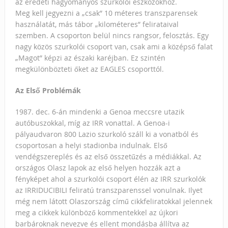
az eredeti hagyományos szurkolói eszközökhöz.
Meg kell jegyezni a „csak” 10 méteres transzparensek
használatát, más tábor „kilométeres” felirataival
szemben. A csoporton belül nincs rangsor, felosztás. Egy
nagy közös szurkolói csoport van, csak ami a középső falat
„Magot” képzi az északi karéjban. Ez szintén
megkülönbözteti őket az EAGLES csoporttól.
Az Első Problémák
1987. dec. 6-án mindenki a Genoa meccsre utazik
autóbuszokkal, míg az IRR vonattal. A Genoa-i
pályaudvaron 800 Lazio szurkoló száll ki a vonatból és
csoportosan a helyi stadionba indulnak. Első
vendégszereplés és az első összetűzés a médiákkal. Az
országos Olasz lapok az első helyen hozzák azt a
fényképet ahol a szurkolói csoport élén az IRR szurkolók
az IRRIDUCIBILI feliratú transzparenssel vonulnak. Ilyet
még nem látott Olaszország című cikkfeliratokkal jelennek
meg a cikkek különböző kommentekkel az újkori
barbároknak nevezve és ellent mondásba állítva az