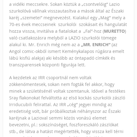
a vidéki meccsekre. Sokan köztük a „csontvelőig” Lazio
szurkolóvá vállnak visszautasítva a mások által az Északi
karéj „szemetei” megnevezést. Kialakul egy „Mag” mely a
70-es évek meccseinek szurkolói szokásait és hangulatát
hozza vissza, invitálva a fiatalokat a „Fal”-hoz (
MURETTO
)
való csatlakozásra melyből a LAZIO szurkolói tömege
alakul ki. Mr. Enrich még nem az a
„MR. ENRICH”
(az
Angol comic-okból ismert Keménykalapos rúgásra emelt
lábú kisfiú alakja) aki később az öntapadó címkék és
transzparensek központi figurája lett.
A kezdetek az IRR csoportnál nem voltak
zökkenőmentesek, sokan nem fogták fel akkor, hogy
minek a születésénél voltak szemtanuk. Idővel a festékes
Sray flakonokat felváltotta az első kockás szurkolói zászló
Irriducubili felirattal. Az IRR „cég” jegyei mindig az
eredetiség volt, bár próbálkoztak néhányszor az Északi
karéjnak a Lazioval semmi közös vonású elemet
bevezetni, pl.: sokszínűséget, foszforeszkáló zászlókat
stb., de látva a hatást megértették, hogy vissza kell térni