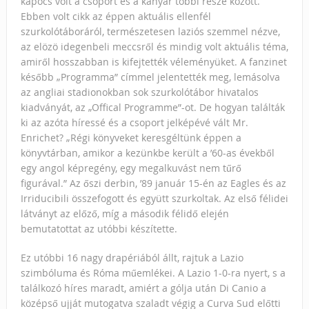
kapocs volt a csoport és a kanyar többi része között.
Ebben volt cikk az éppen aktuális ellenfél
szurkolótáboráról, természetesen laziós szemmel nézve,
az elözö idegenbeli meccsről és mindig volt aktuális téma,
amiről hosszabban is kifejtették véleményüket. A fanzinet
később „Programma” címmel jelentették meg, lemásolva
az angliai stadionokban sok szurkolótábor hivatalos
kiadványát, az „Offical Programme”-ot. De hogyan találták
ki az azóta híressé és a csoport jelképévé vált Mr.
Enrichet? „Régi könyveket keresgéltünk éppen a
könyvtárban, amikor a kezünkbe került a ’60-as évekből
egy angol képregény, egy megalkuvást nem tűrő
figurával.” Az őszi derbin, ’89 január 15-én az Eagles és az
Irriducibili összefogott és együtt szurkoltak. Az első félidei
látványt az előző, míg a második félidő elején
bemutatottat az utóbbi készítette.
Ez utóbbi 16 nagy drapériából állt, rajtuk a Lazio
szimbóluma és Róma műemlékei. A Lazio 1-0-ra nyert, s a
találkozó híres maradt, amiért a gólja után Di Canio a
középső ujját mutogatva szaladt végig a Curva Sud előtti