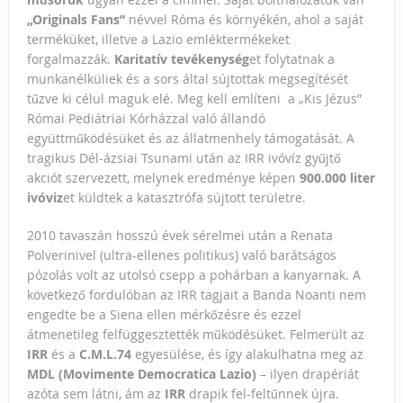
„Originals Fans”
névvel Róma és környékén, ahol a saját
terméküket, illetve a Lazio emléktermékeket
forgalmazzák.
Karitatív tevékenység
et folytatnak a
munkanélküliek és a sors által sújtottak megsegítését
tűzve ki célul maguk elé. Meg kell említeni a „Kis Jézus”
Római Pediátriai Kórházzal való állandó
együttműködésüket és az állatmenhely támogatását. A
tragikus Dél-ázsiai Tsunami után az IRR ivóvíz gyűjtő
akciót szervezett, melynek eredménye képen
900.000 liter
ivóviz
et küldtek a katasztrófa sújtott területre.
2010 tavaszán hosszú évek sérelmei után a Renata
Polverinivel (ultra-ellenes politikus) való barátságos
pózolás volt az utolsó csepp a pohárban a kanyarnak. A
következő fordulóban az IRR tagjait a Banda Noanti nem
engedte be a Siena ellen mérkőzésre és ezzel
átmenetileg felfüggesztették működésüket. Felmerült az
IRR
és a
C.M.L.74
egyesülése, és így alakulhatna meg az
MDL (Movimente Democratica Lazio)
– ilyen drapériát
azóta sem látni, ám az
IRR
drapik fel-feltűnnek újra.