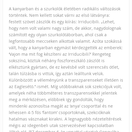
A kanyarban és a szurkolók életében radikális változások
történtek. Nem kellett sokat várni az első látványra:
festett szövet zászlók és egy kiírás: Irriducibili. „Lehet,
hogy nem volt valami nagy szám, de akkor, nagydolognak
számított egy olyan szurkolótáborban, ahol csak a
legfontosabb meccseken alkottak valamit. Azóta szokássá
vált, hogy a kanyarban egymást kérdezgették az emberek:
‘Vajon ma mit fog készíteni az Irriducibili?’ Rengeteg
sokszínű, köztük néhány foszforeszkáló zászlót is
elkésztünk gyártani, de ez kevésbé volt szerencsés ötlet,
talán túlzásba is vittük, így aztán leálltunk velük.
Különbözött a véleményünk a transzparenseket illetően is
az Eaglesétö.”-ismét. Míg utóbbiaknak sok szekciójuk volt,
amelyek néha többméteres transzparensekkel jelentek
meg a mérkőzésen, előbbiek igy gondolták, hogy
mindenki azonosítsa magát az ‘anya’ csoporttal és ne
lehessen 4-5 fős ‘fantom’ csoportoknak, szekcióknak
hatalmas vásznakat kirakni. A legnagyobb nézeteltérések
mégis az idegenbeli utak szervezésével kapcsolatban
álltak elő. ’87 december 6-án vonattal utaztak Genovába,