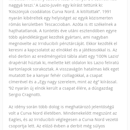
naggyá teszi.’ A Lazio-Juvén egy kiírást tettünk ki:
‘Köszönjük csodálatos Curva Nord. A kitiltottak”. 1991
nyarán kibéreltek egy helyiséget az egyik közismerten
rómás kerületben Tescaccioban. Azóta is itt székelnek a
hajthatatlanok. A tüntetés éve utáni esztendőben egyre
több ajándéktárgyat kezdtek gyártani, ami nagyban
megnövelte az Irriducibili pénztárcáját. Ekkor kezdték el
keresni a kapcsolatot az elnökkel és a játékosokkal is. Az
első derbin az eredményjelző tábla alatt egy ‘100% Lazio’
drapériát húztak ki, mellette két oldalon kis Lazio feliratú
kartonlapok sorakoztak. A visszavágón hatalmas kék eget
mutatott be a kanyar fehér csillagokkal, a csapat
címerével és a „Egy nagy szerelem, mint az ég” kiírással.
’92 nyarán új elnök került a csapat élére, a dúsgazdag
Sergio Cragnotti.
Az idény során több dolog is meghatározó jelentőségű
volt a Curva Nord életében. Mindenekelőtt megszűnt az
Eagles, és az Irriducibili véglegesen a Curva Nord vezető
csoportja lett. Az előző évben a derbit még súlyos