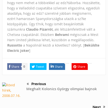
hogy nem mehet a többiekkel az edz?táborba. Hozzátette,
hogy a Valladolid csapatába szívesen eligazolna, egyedüli
akadálya, hogy az edz? szeretné jobban megismerni,
ezért hamarosan Spanyolországba utazik a sz?ke
középpályás. Úgy t?nik, hogy ismét beajánlották
számunkra
Claudio Pizarrót
, aki létszámfelettivé vált a
Chelsea csapatánál. Eközben
Behrami
mégiscsak a West
Ham United játékosa lehet, küszöbön a megállapodás.
Russotto
a Napolinál kezdi a következ? idényt. [
Beküldte
Electric Joker
]
Share
Tweet
Share
Share
0
Previous
Meghalt Kolonics György olimpiai bajnok
Next