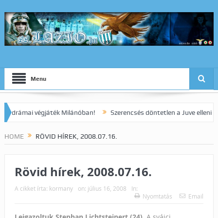
Menu
ámai végjáték Milánóban!
Szerencsés döntetlen a Juve elleni rangad
HOME
RÖVID HÍREK, 2008.07.16.
Rövid hírek, 2008.07.16.
A cikket írta:
kormany
on:
július 16, 2008
In:
Nyomtatás
Email
Leigazoltuk Stephan Lichtsteinert (24).
A svájci