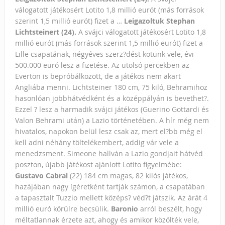
válogatott játékosért Lotito 1,8 millió eurót (más források
szerint 1,5 millió eurót) fizet a …
Leigazoltuk Stephan
Lichtsteinert (24).
A svájci válogatott játékosért Lotito 1,8
millió eurót (más források szerint 1,5 millió eurót) fizet a
Lille csapatának, négyéves szerz?dést kötünk vele, évi
500.000 euró lesz a fizetése. Az utolsó percekben az
Everton is bepróbálkozott, de a játékos nem akart
Angliába menni. Lichtsteiner 180 cm, 75 kiló, Behramihoz
hasonlóan jobbhátvédként és a középpályán is bevethet?.
Ezzel ? lesz a harmadik svájci játékos (Guerino Gottardi és
Valon Behrami után) a Lazio történetében. A hír még nem
hivatalos, napokon belül lesz csak az, mert el?bb még el
kell adni néhány töltelékembert, addig vár vele a
menedzsment. Simeone hallván a Lazio gondjait hátvéd
poszton, újabb játékost ajánlott Lotito figyelmébe:
Gustavo Cabral
(22) 184 cm magas, 82 kilós játékos,
hazájában nagy ígéretként tartják számon, a csapatában
a tapasztalt Tuzzio mellett középs? véd?t játszik. Az árát 4
millió euró körülre becsülik.
Baronio
arról beszélt, hogy
méltatlannak érzete azt, ahogy és amikor közölték vele,