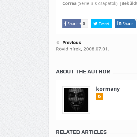
Correa
(Serie B-s csapatok). [
Beküldt
Share
Tweet
Share
0
Previous
Rövid hírek, 2008.07.01.
ABOUT THE AUTHOR
kormany
RELATED ARTICLES