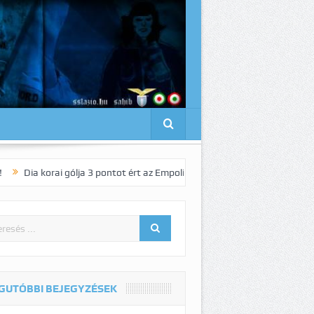
rai gólja 3 pontot ért az Empoli vendégeként!
Pedro elnyűhetetlen!:-)
GUTÓBBI BEJEGYZÉSEK