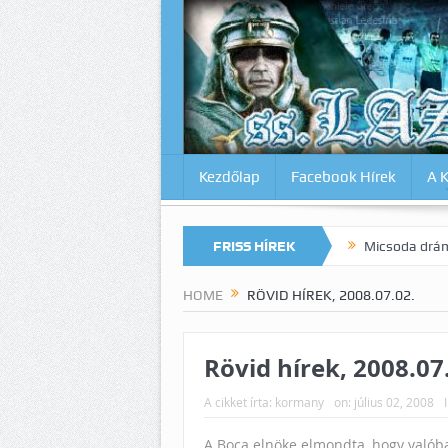
Kezdőlap
Facebook Hírek
A 
k magunkat az Inter ellen? Lazio-Lecce 0:1
FRISS HÍREK
Micsoda drámai végjáték
HOME
RÖVID HÍREK, 2008.07.02.
Rövid hírek, 2008.07
A cikket írta:
kormany
on:
július 02, 2008
A Boca elnöke elmondta, hogy való