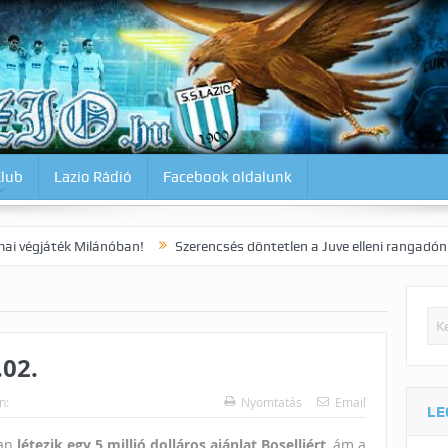
Klub
Lazio Rádió
Facebook oldalunk
 Milánóban!
Szerencsés döntetlen a Juve elleni rangadón!
Dia ko
.02.
In:
Nyomtatás
Email
LE
ban
létezik egy 5 millió dolláros ajánlat Boselliért
, ám a