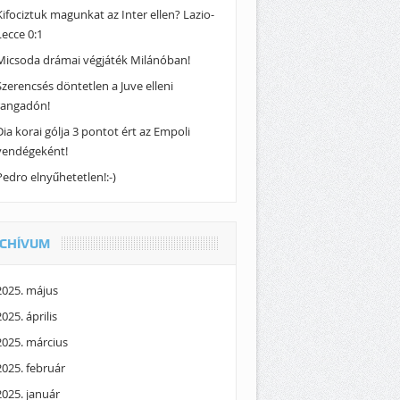
Kifociztuk magunkat az Inter ellen? Lazio-
Lecce 0:1
Micsoda drámai végjáték Milánóban!
Szerencsés döntetlen a Juve elleni
rangadón!
Dia korai gólja 3 pontot ért az Empoli
vendégeként!
Pedro elnyűhetetlen!:-)
CHÍVUM
2025. május
2025. április
2025. március
2025. február
2025. január