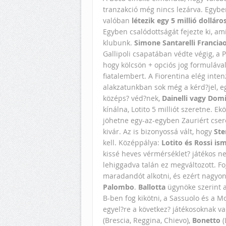
tranzakció még nincs lezárva. Egyb
valóban
létezik egy 5 millió dolláros
Egyben csalódottságát fejezte ki, ami
klubunk.
Simone Santarelli Francia
Gallipoli csapatában védte végig, a P
hogy kölcsön + opciós jog formuláva
fiatalembert. A Fiorentina elég inte
alakzatunkban sok még a kérd?jel, e
középs? véd?nek,
Dainelli vagy Domi
kínálna, Lotito 5 milliót szeretne. Ek
jöhetne egy-az-egyben Zauriért cse
kivár. Az is bizonyossá vált, hogy
St
kell. Középpálya:
Lotito és Rossi ism
kissé heves vérmérséklet? játékos n
lehiggadva talán ez megváltozott. F
maradandót alkotni, és ezért nagyon
Palombo
.
Ballotta
ügynöke szerint 
B-ben fog kikötni, a Sassuolo és a Mo
egyel?re a következ? játékosoknak van
(Brescia, Reggina, Chievo),
Bonetto
(