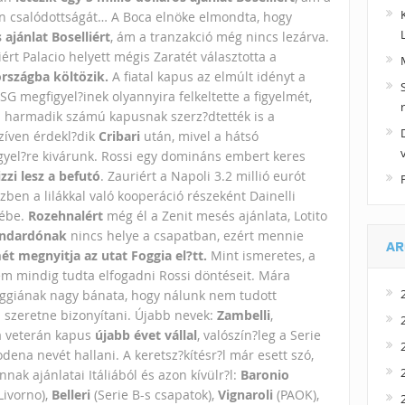
en csalódottságát…
A Boca elnöke elmondta, hogy
 ajánlat Boselliért
, ám a tranzakció még nincs lezárva.
ért Palacio helyett mégis Zaratét választotta a
országba költözik.
A fiatal kapus az elmúlt idényt a
SG megfigyel?inek olyannyira felkeltette a figyelmét,
l harmadik számú kapusnak szerz?dtették is a
nzíven érdekl?dik
Cribari
után, mivel a hátsó
gyel?re kivárunk. Rossi egy domináns embert keres
zzi lesz a befutó
. Zauriért a Napoli 3.2 millió eurót
özben a lilákkal való kooperáció részeként Dainelli
rébe.
Rozehnalért
még él a Zenit mesés ajánlata, Lotito
endardónak
nincs helye a csapatban, ezért mennie
AR
ét megnyitja az utat Foggia el?tt.
Mint ismeretes, a
em mindig tudta elfogadni Rossi döntéseit. Mára
oggiának nagy bánata, hogy nálunk nem tudott
 szeretne bizonyítani. Újabb nevek:
Zambelli
,
a veterán kapus
újabb évet vállal
, valószín?leg a Serie
dena nevét hallani. A keretsz?kítésr?l már esett szó,
nak ajánlatai Itáliából és azon kívülr?l:
Baronio
Livorno),
Belleri
(Serie B-s csapatok),
Vignaroli
(PAOK),