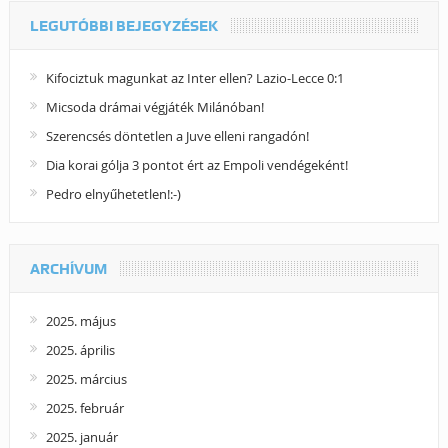
LEGUTÓBBI BEJEGYZÉSEK
Kifociztuk magunkat az Inter ellen? Lazio-Lecce 0:1
Micsoda drámai végjáték Milánóban!
Szerencsés döntetlen a Juve elleni rangadón!
Dia korai gólja 3 pontot ért az Empoli vendégeként!
Pedro elnyűhetetlen!:-)
ARCHÍVUM
2025. május
2025. április
2025. március
2025. február
2025. január