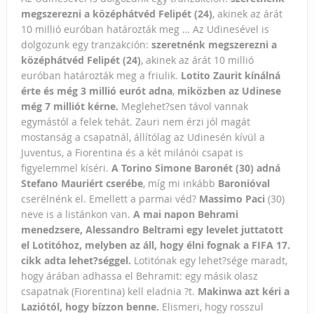
megszerezni a középhátvéd Felipét (24)
, akinek az árát
10 millió euróban határozták meg …
Az Udinesével is
dolgozunk egy tranzakción:
szeretnénk megszerezni a
középhátvéd Felipét (24)
, akinek az árát 10 millió
euróban határozták meg a friulik.
Lotito Zaurit kínálná
érte és még 3 millió eurót adna
,
miközben az Udinese
még 7 milliót kérne.
Meglehet?sen távol vannak
egymástól a felek tehát. Zauri nem érzi jól magát
mostanság a csapatnál, állítólag az Udinesén kívül a
Juventus, a Fiorentina és a két milánói csapat is
figyelemmel kíséri.
A Torino Simone Baronét (30) adná
Stefano Mauriért cserébe
, míg mi inkább
Baronióval
cserélnénk el. Emellett a parmai véd?
Massimo Paci
(30)
neve is a listánkon van.
A mai napon Behrami
menedzsere, Alessandro Beltrami egy levelet juttatott
el Lotitóhoz, melyben az áll, hogy élni fognak a FIFA 17.
cikk adta lehet?séggel.
Lotitónak egy lehet?sége maradt,
hogy árában adhassa el Behramit: egy másik olasz
csapatnak (Fiorentina) kell eladnia ?t.
Makinwa azt kéri a
Laziótól, hogy bízzon benne.
Elismeri, hogy rosszul