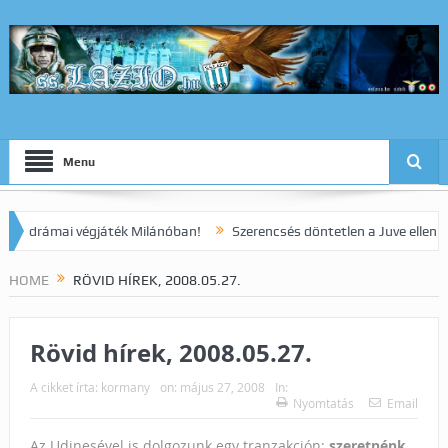
Menu
rámai végjáték Milánóban!
Szerencsés döntetlen a Juve elleni ranga
HOME
RÖVID HÍREK, 2008.05.27.
Rövid hírek, 2008.05.27.
A cikket írta:
kormany
on:
május 27, 2008
In:
Nyomtatás
Email
Az Udinesével is dolgozunk egy tranzakción:
szeretnénk