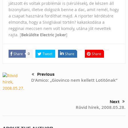
játszott és voltak problémái is (sérülések), de készen áll
bizonyítani, illetve dolgozik benne a dac, amit remél, hogy
a csapat hasznára fordíthat majd. A riporter kérdésére
elmondta, hogy a Sivigliával történ? kakaskodása a
regginai meccsen nem volt komoly, utána jót nevettek
rajta. [
Beküldte Electric Joker
]
Share
Tweet
Share
Share
0
Previous
D'Amico: „Giovinco nem kellett Lotitónak”
Next
Rövid hírek, 2008.05.28.