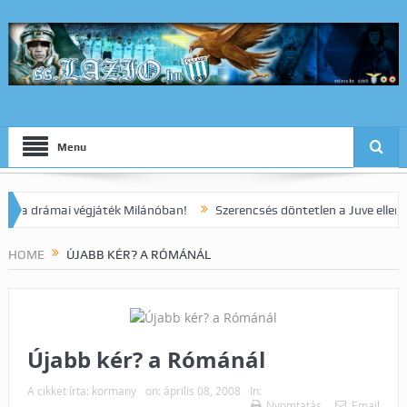
Menu
rámai végjáték Milánóban!
Szerencsés döntetlen a Juve elleni rang
HOME
ÚJABB KÉR? A RÓMÁNÁL
Újabb kér? a Rómánál
A cikket írta:
kormany
on:
április 08, 2008
In:
Nyomtatás
Email