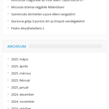
Kifociztuk magunkat az Inter ellen? Lazio-Lecce 0:1
Micsoda drámai végjáték Milánóban!
Szerencsés döntetlen a Juve elleni rangadón!
Dia korai gólja 3 pontot ért az Empoli vendégeként!
Pedro elnyűhetetlen!:-)
ARCHÍVUM
2025. május
2025. április
2025. március
2025. február
2025. január
2024. december
2024. november
2024. október