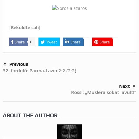
[
Beküldte sah
]
Share
Tweet
Share
Share
0
Previous
32. forduló: Parma-Lazio 2:2 (2:2)
Next
Rossi: „Muslera sokat javult!”
ABOUT THE AUTHOR