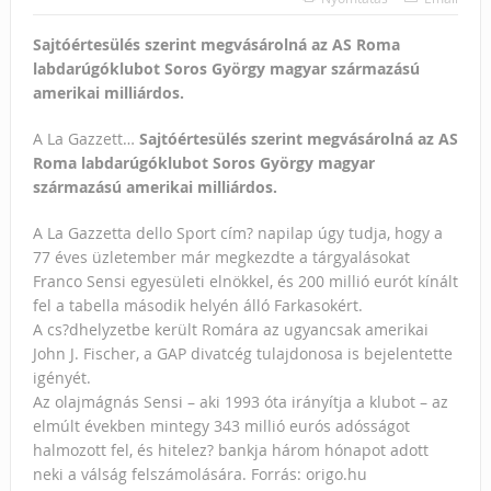
Sajtóértesülés szerint megvásárolná az AS Roma
labdarúgóklubot Soros György magyar származású
amerikai milliárdos.
A La Gazzett…
Sajtóértesülés szerint megvásárolná az AS
Roma labdarúgóklubot Soros György magyar
származású amerikai milliárdos.
A La Gazzetta dello Sport cím? napilap úgy tudja, hogy a
77 éves üzletember már megkezdte a tárgyalásokat
Franco Sensi egyesületi elnökkel, és 200 millió eurót kínált
fel a tabella második helyén álló Farkasokért.
A cs?dhelyzetbe került Romára az ugyancsak amerikai
John J. Fischer, a GAP divatcég tulajdonosa is bejelentette
igényét.
Az olajmágnás Sensi – aki 1993 óta irányítja a klubot – az
elmúlt években mintegy 343 millió eurós adósságot
halmozott fel, és hitelez? bankja három hónapot adott
neki a válság felszámolására. Forrás: origo.hu