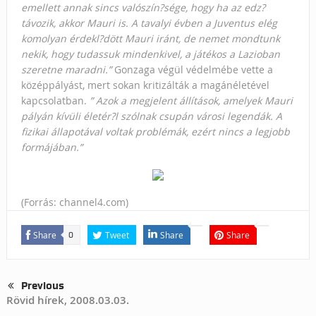
emellett annak sincs valószín?sége, hogy ha az edz?
távozik, akkor Mauri is. A tavalyi évben a Juventus elég
komolyan érdekl?dött Mauri iránt, de nemet mondtunk
nekik, hogy tudassuk mindenkivel, a játékos a Lazioban
szeretne maradni.”
Gonzaga végül védelmébe vette a
középpályást, mert sokan kritizálták a magánéletével
kapcsolatban.
” Azok a megjelent állítások, amelyek Mauri
pályán kívüli életér?l szólnak csupán városi legendák. A
fizikai állapotával voltak problémák, ezért nincs a legjobb
formájában.”
(Forrás: channel4.com)
Share
Tweet
Share
Share
0
Previous
Rövid hírek, 2008.03.03.