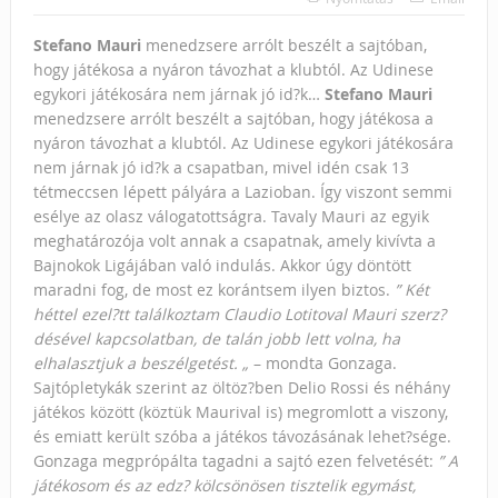
Stefano Mauri
menedzsere arrólt beszélt a sajtóban,
hogy játékosa a nyáron távozhat a klubtól. Az Udinese
egykori játékosára nem járnak jó id?k…
Stefano Mauri
menedzsere arrólt beszélt a sajtóban, hogy játékosa a
nyáron távozhat a klubtól. Az Udinese egykori játékosára
nem járnak jó id?k a csapatban, mivel idén csak 13
tétmeccsen lépett pályára a Lazioban. Így viszont semmi
esélye az olasz válogatottságra. Tavaly Mauri az egyik
meghatározója volt annak a csapatnak, amely kivívta a
Bajnokok Ligájában való indulás. Akkor úgy döntött
maradni fog, de most ez korántsem ilyen biztos.
” Két
héttel ezel?tt találkoztam Claudio Lotitoval Mauri szerz?
désével kapcsolatban, de talán jobb lett volna, ha
elhalasztjuk a beszélgetést. „
– mondta Gonzaga.
Sajtópletykák szerint az öltöz?ben Delio Rossi és néhány
játékos között (köztük Maurival is) megromlott a viszony,
és emiatt került szóba a játékos távozásának lehet?sége.
Gonzaga megprópálta tagadni a sajtó ezen felvetését:
” A
játékosom és az edz? kölcsönösen tisztelik egymást,