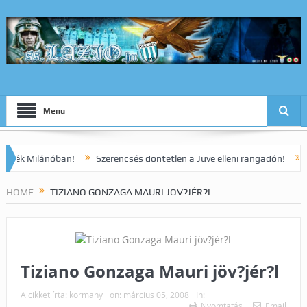
Menu
 Milánóban!
Szerencsés döntetlen a Juve elleni rangadón!
Dia ko
HOME
TIZIANO GONZAGA MAURI JÖV?JÉR?L
Tiziano Gonzaga Mauri jöv?jér?l
A cikket írta:
kormany
on:
március 05, 2008
In:
Nyomtatás
Email