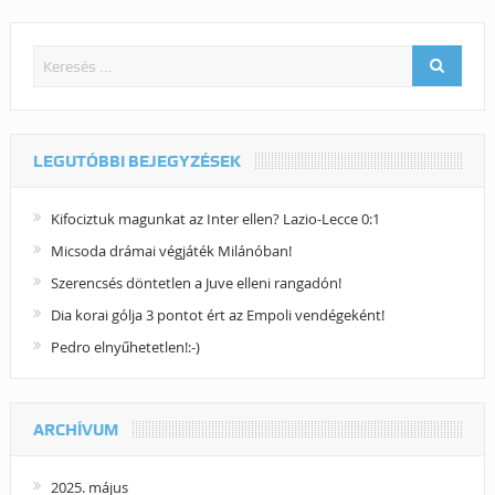
LEGUTÓBBI BEJEGYZÉSEK
Kifociztuk magunkat az Inter ellen? Lazio-Lecce 0:1
Micsoda drámai végjáték Milánóban!
Szerencsés döntetlen a Juve elleni rangadón!
Dia korai gólja 3 pontot ért az Empoli vendégeként!
Pedro elnyűhetetlen!:-)
ARCHÍVUM
2025. május