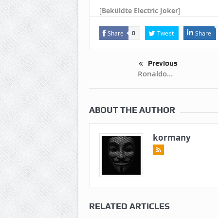
[
Beküldte Electric Joker
]
Share
Tweet
Share
0
Previous
Ronaldo…
ABOUT THE AUTHOR
kormany
RELATED ARTICLES