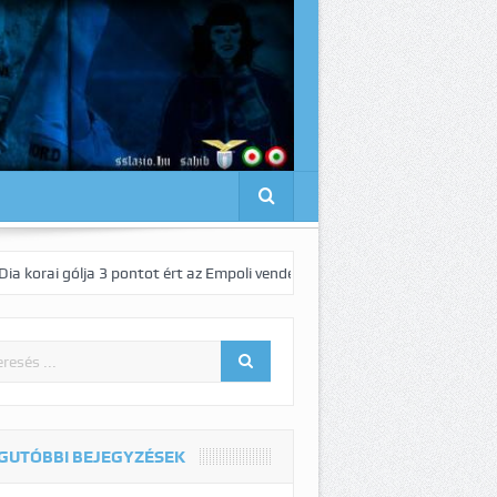
ja 3 pontot ért az Empoli vendégeként!
Pedro elnyűhetetlen!:-)
1-
GUTÓBBI BEJEGYZÉSEK