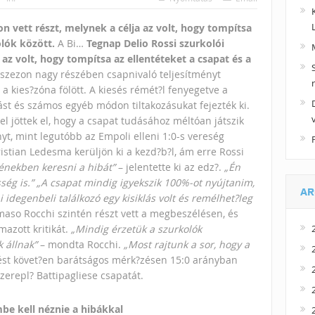
n vett részt, melynek a célja az volt, hogy tompítsa
olók között.
A Bi…
Tegnap Delio Rossi szurkolói
 az volt, hogy tompítsa az ellentéteket a csapat és a
 szezon nagy részében csapnivaló teljesítményt
 a kies?zóna fölött. A kiesés rémét?l fenyegetve a
ást és számos egyéb módon tiltakozásukat fejezték ki.
el jöttek el, hogy a csapat tudásához méltóan játszik
yt, mint legutóbb az Empoli elleni 1:0-s vereség
ristian Ledesma kerüljön ki a kezd?b?l, ám erre Rossi
énekben keresni a hibát”
– jelentette ki az edz?.
„Én
ség is.”
„A csapat mindig igyekszik 100%-ot nyújtanim,
AR
idegenbeli találkozó egy kisiklás volt és remélhet?leg
so Rocchi szintén részt vett a megbeszélésen, és
mazott kritikát.
„Mindig érzetük a szurkolók
 állnak”
– mondta Rocchi.
„Most rajtunk a sor, hogy a
st követ?en barátságos mérk?zésen 15:0 arányban
zerepl? Battipagliese csapatát.
be kell néznie a hibákkal