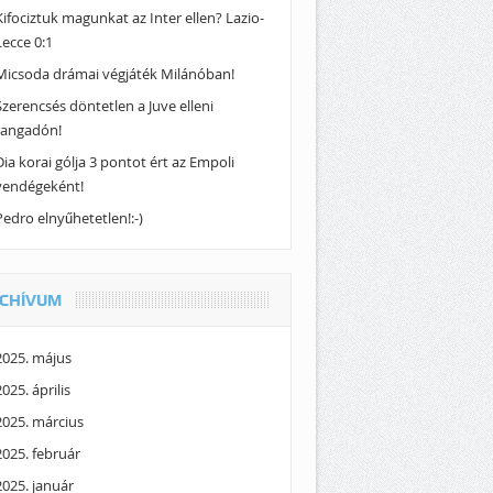
Kifociztuk magunkat az Inter ellen? Lazio-
Lecce 0:1
Micsoda drámai végjáték Milánóban!
Szerencsés döntetlen a Juve elleni
rangadón!
Dia korai gólja 3 pontot ért az Empoli
vendégeként!
Pedro elnyűhetetlen!:-)
CHÍVUM
2025. május
2025. április
2025. március
2025. február
2025. január