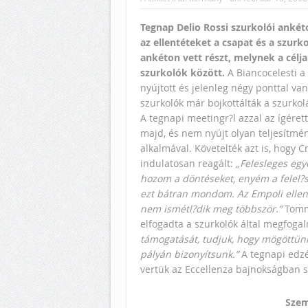
Tegnap Delio Rossi szurkolói ankéto
az ellentéteket a csapat és a szurk
ankéton vett részt, melynek a célja
szurkolók között.
A Biancocelesti a
nyújtott és jelenleg négy ponttal van
szurkolók már bojkottálták a szurkol
A tegnapi meetingr?l azzal az ígérett
majd, és nem nyújt olyan teljesítmén
alkalmával. Követelték azt is, hogy C
indulatosan reagált:
„Felesleges egy
hozom a döntéseket, enyém a felel?s
ezt bátran mondom. Az Empoli elleni 
nem ismétl?dik meg többször.”
Tomma
elfogadta a szurkolók által megfogal
támogatását, tudjuk, hogy mögöttünk
pályán bizonyítsunk.”
A tegnapi edzé
vertük az Eccellenza bajnokságban s
Szem