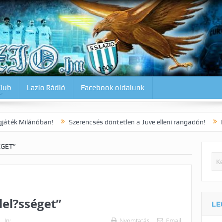
Klub
Lazio Rádió
Facebook oldalunk
ban!
Szerencsés döntetlen a Juve elleni rangadón!
Dia korai gól
ÉGET”
lel?sséget”
LE
In:
Nyomtatás
Email