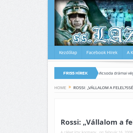
Kezdőlap
Facebook Hírek
A 
kat az Inter ellen? Lazio-Lecce 0:1
FRISS HÍREK
Micsoda drámai végjáték Milánó
HOME
ROSSI: „VÁLLALOM A FELEL?SS
Rossi: „Vállalom a fe
A cikket írta:
kormany
on:
február 16, 2008