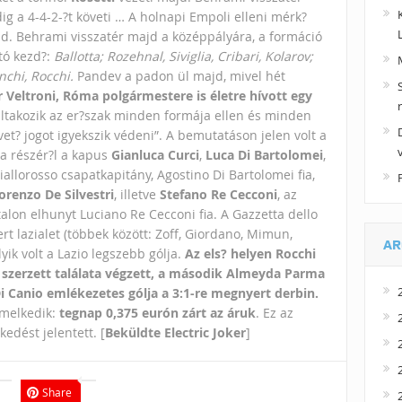
ig a 4-4-2-?t követi …
A holnapi Empoli elleni mérk?
d. Behrami visszatér majd a középpályára, a formáció
ató kezd?:
Ballotta; Rozehnal, Siviglia, Cribari, Kolarov;
chi, Rocchi.
Pandev a padon ül majd, mivel hét
 Veltroni, Róma polgármestere is életre hívott egy
tiltakozik az er?szak minden formája ellen és minden
t? jogot igyekszik védeni”. A bemutatáson jelen volt a
a részér?l a kapus
Gianluca Curci
,
Luca Di Bartolomei
,
iallorosso csapatkapitány, Agostino Di Bartolomei fia,
orenzo De Silvestri
, illetve
Stefano Re Cecconi
, az
talon elhunyt Luciano Re Cecconi fia. A Gazzetta dello
t lazialet (többek között: Zoff, Giordano, Mimun,
AR
yik volt a Lazio legszebb gólja.
Az els? helyen Rocchi
 szerzett találata végzett, a második Almeyda Parma
i Canio emlékezetes gólja a 3:1-re megnyert derbin.
emelkedik:
tegnap 0,375 eurón zárt az áruk
. Ez az
edést jelentett. [
Beküldte Electric Joker
]
Share