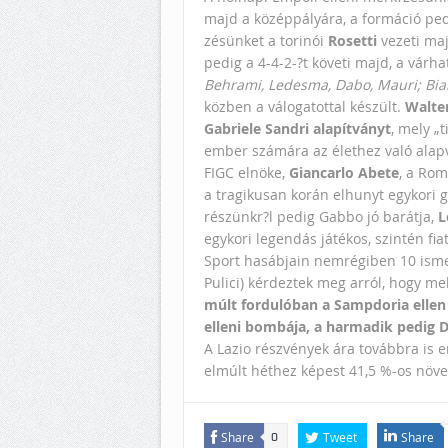
majd a középpályára, a formáció ped
zésünket a torinói
Rosetti
vezeti maj
pedig a 4-4-2-?t követi majd, a várh
Behrami, Ledesma, Dabo, Mauri; Bian
közben a válogatottal készült.
Walter
Gabriele Sandri alapítványt
, mely „
ember számára az élethez való alapve
FIGC elnöke,
Giancarlo Abete
, a Rom
a tragikusan korán elhunyt egykori g
részünkr?l pedig Gabbo jó barátja,
L
egykori legendás játékos, szintén fia
Sport hasábjain nemrégiben 10 ismer
Pulici) kérdeztek meg arról, hogy mel
múlt fordulóban a Sampdoria ellen
elleni bombája, a harmadik pedig D
A Lazio részvények ára továbbra is 
elmúlt héthez képest 41,5 %-os növek
Share
Tweet
Share
0