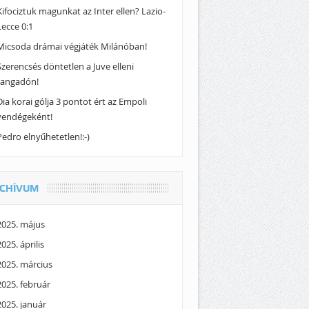
Kifociztuk magunkat az Inter ellen? Lazio-
Lecce 0:1
Micsoda drámai végjáték Milánóban!
Szerencsés döntetlen a Juve elleni
rangadón!
Dia korai gólja 3 pontot ért az Empoli
vendégeként!
Pedro elnyűhetetlen!:-)
CHÍVUM
2025. május
2025. április
2025. március
2025. február
2025. január