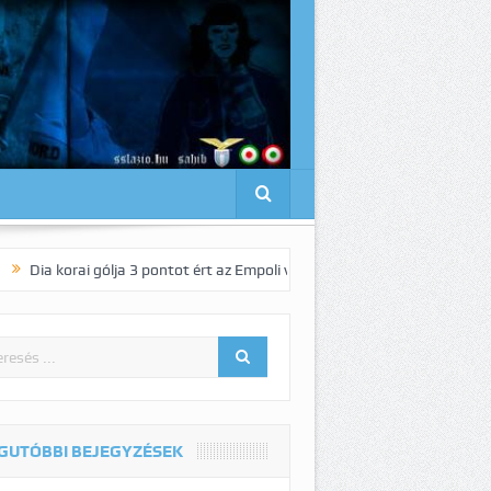
i gólja 3 pontot ért az Empoli vendégeként!
Pedro elnyűhetetlen!:-)
GUTÓBBI BEJEGYZÉSEK