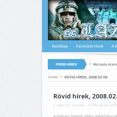
Kezdőlap
Facebook Hírek
A 
magunkat az Inter ellen? Lazio-Lecce 0:1
FRISS HÍREK
Micsoda drámai végjáték M
HOME
RÖVID HÍREK, 2008.02.09.
Rövid hírek, 2008.02
A cikket írta:
kormany
on:
február 09, 2008
A holnapi Empoli elleni mérk?zésünk