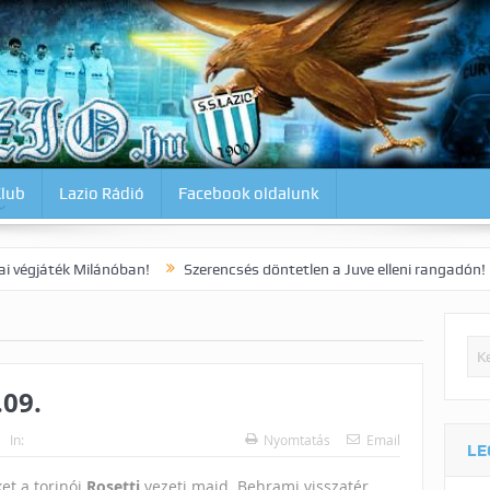
Klub
Lazio Rádió
Facebook oldalunk
ilánóban!
Szerencsés döntetlen a Juve elleni rangadón!
Dia kora
.09.
In:
Nyomtatás
Email
LE
et a torinói
Rosetti
vezeti majd. Behrami visszatér