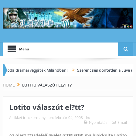
Menu
da drámai végjáték Milánóban!
Szerencsés döntetlen a Juve elleni r
HOME
LOTITO VÁLASZÚT EL?TT?
Lotito válaszút el?tt?
A cikket írta:
kormany
on:
február 04, 2008
In:
Nyomtatás
Email
Az olasz t?zsdefelügyelet (CONSOB) ma blokkolta Lotito