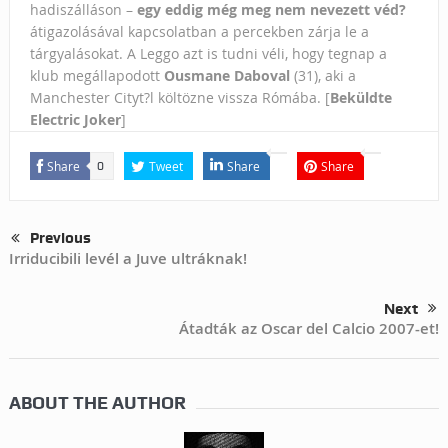
hadiszálláson –
egy eddig még meg nem nevezett véd?
átigazolásával kapcsolatban a percekben zárja le a
tárgyalásokat. A Leggo azt is tudni véli, hogy tegnap a
klub megállapodott
Ousmane Daboval
(31), aki a
Manchester Cityt?l költözne vissza Rómába. [
Beküldte
Electric Joker
]
Share
Tweet
Share
Share
0
Previous
Irriducibili levél a Juve ultráknak!
Next
Átadták az Oscar del Calcio 2007-et!
ABOUT THE AUTHOR