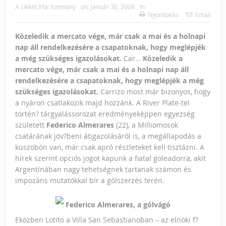
A cikket írta:
kormany
on:
január 30, 2008
In:
Nyomtatás
Email
Közeledik a mercato vége, már csak a mai és a holnapi
nap áll rendelkezésére a csapatoknak, hogy meglépjék
a még szükséges igazolásokat.
Car…
Közeledik a
mercato vége, már csak a mai és a holnapi nap áll
rendelkezésére a csapatoknak, hogy meglépjék a még
szükséges igazolásokat.
Carrizo most már bizonyos, hogy
a nyáron csatlakozik majd hozzánk. A River Plate-tel
történ? tárgyalássorozat eredményeképpen egyezség
született
Federico Almerares
(22), a Milliomosok
csatárának jöv?beni átigazolásáról is, a megállapodás a
küszöbön van, már csak apró részleteket kell tisztázni. A
hírek szerint opciós jogot kapunk a fiatal goleadorra, akit
Argentínában nagy tehetségnek tartanak számon és
impozáns mutatókkal bír a gólszerzés terén.
Federico Almerares, a gólvágó
Eközben Lotito a Villa San Sebastianoban – az elnöki f?