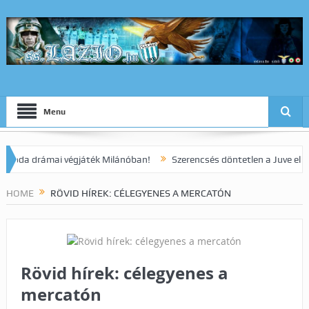
Menu
 drámai végjáték Milánóban!
Szerencsés döntetlen a Juve elleni ra
HOME
RÖVID HÍREK: CÉLEGYENES A MERCATÓN
Rövid hírek: célegyenes a
mercatón