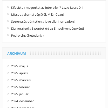
Kifociztuk magunkat az Inter ellen? Lazio-Lecce 0:1
Micsoda drámai végjáték Milánóban!
Szerencsés döntetlen a Juve elleni rangadón!
Dia korai gólja 3 pontot ért az Empoli vendégeként!
Pedro elnyűhetetlen!:-)
ARCHÍVUM
2025. május
2025. április
2025. március
2025. február
2025. január
2024. december