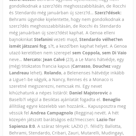
gondolkodnak a szerz?dés meghosszabbításán, de Rocchi
és Stendardo még januárban új szerz?d…
Szerz?dések:
Behrami ügynöke kijelentette, hogy nem gondolkodnak a
szerz?dés meghosszabbításán, de Rocchi és Stendardo
még januárban új szerz?dést kaphat. A Genoa elleni
bajnokinkat
Stefanini
vezeti majd,
Stendardo vélhet?en
ismét játszani fog
, s?t, a kezd?ben kaphat helyet. A Genoa
utazó keretében nem szerepel
sem Coppola, sem Di Vaio
neve…
Mercato:
Jean Calvé
(23), a Le Mans hátvédje, egy
(még) titokzatos francia kapus (
Carrasso
,
Douchez
vagy
Landreau
lehet).
Rolando
, a Belenenses hátvédje inkább
a Ligue1-be vágyik, a Nancy, Rennes és a Monaco is
szeretné megszerezni, nemcsak mi. Egy nevet
kihúzhatunk a népes listáról:
Daniel Majstorovic
a
Baselb?l végül a Besiktas ajánlatát fogadta el.
Benaglio
állítólag egyre közelebb van hozzánk… Kapusposztra meg
véssük fel
Andrea Campagnolo
(Reggina) nevét. A hét
közepén játszott barátságos edz?meccsen:
Lazio-Tor
Sapienza 8:0
. A száraz tények: LAZIO (1. félid?): Ballotta,
Behrami, Stendardo, Cribari, Zauri, Mutarelli, Mudingayi,