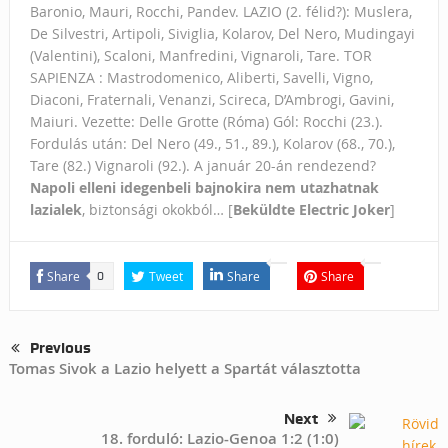
Baronio, Mauri, Rocchi, Pandev. LAZIO (2. félid?): Muslera,
De Silvestri, Artipoli, Siviglia, Kolarov, Del Nero, Mudingayi
(Valentini), Scaloni, Manfredini, Vignaroli, Tare. TOR
SAPIENZA : Mastrodomenico, Aliberti, Savelli, Vigno,
Diaconi, Fraternali, Venanzi, Scireca, D’Ambrogi, Gavini,
Maiuri. Vezette: Delle Grotte (Róma) Gól: Rocchi (23.).
Fordulás után: Del Nero (49., 51., 89.), Kolarov (68., 70.),
Tare (82.) Vignaroli (92.). A január 20-án rendezend?
Napoli elleni idegenbeli bajnokira nem utazhatnak
lazialek
, biztonsági okokból… [
Beküldte Electric Joker
]
Share
Tweet
Share
Share
0
Previous
Tomas Sivok a Lazio helyett a Spartát választotta
Next
18. forduló: Lazio-Genoa 1:2 (1:0)