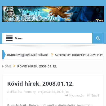
Menu
rámai végjáték Milánóban!
Szerencsés döntetlen a Juve elleni ranga
HOME
RÖVID HÍREK, 2008.01.12.
Rövid hírek, 2008.01.12.
A cikket írta:
kormany
on:
január 12, 2008
In:
Nyomtatás
Email
Szerz?dések:
Behrami ügynöke kijelentette, hogy nem