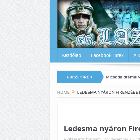
Kezdőlap
Facebook Hírek
A 
unkat az Inter ellen? Lazio-Lecce 0:1
FRISS HÍREK
Micsoda drámai végjáték Milá
HOME
LEDESMA NYÁRON FIRENZÉBE
Ledesma nyáron Fir
A cikket írta:
kormany
on:
december 25, 2