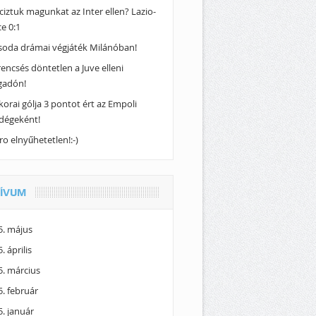
ciztuk magunkat az Inter ellen? Lazio-
e 0:1
soda drámai végjáték Milánóban!
encsés döntetlen a Juve elleni
gadón!
korai gólja 3 pontot ért az Empoli
dégeként!
o elnyűhetetlen!:-)
ÍVUM
5. május
. április
5. március
. február
. január