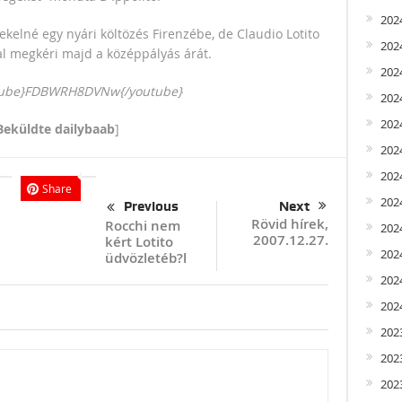
202
elné egy nyári költözés Firenzébe, de Claudio Lotito
202
l megkéri majd a középpályás árát.
202
tube}FDBWRH8DVNw{/youtube}
202
202
Beküldte dailybaab
]
2024
2024
Share
202
Previous
Next
Rövid hírek,
Rocchi nem
2024
2007.12.27.
kért Lotito
202
üdvözletéb?l
2024
2024
202
202
202