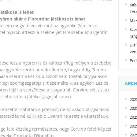
Kifo
Lecc
átékosa is lehet
áron akár a Fiorentina játékosa is lehet
Mic
a sem megy télen, viszont az ügynöke (Vincenzo
Szer
ggel nyáron átteszi a székhelyét Firenzébe az argentín
ran
Dia 
ven
Pedr
dése lesz a nyáron is és valószín?leg mélyen a zsebébe
 az ügynök szerint annak ellenére, hogy eddig ?t nem
a szerint a két klub között sem folytak tárgyalások
legi sportigazgatója ) ?t szemelte ki az egykori Laziós
ARCH
ron lejár a szerz?dése a csapatnál. Corvino volt az, aki
ébe vitte a játékost, így jól ismeri.
202
2025
enzébe csábítani a játékost, de az akkori tárgyalások
zerz?dés nélküli Fabio Liveranira esett a választásuk.
202
2025
ége fele közeleg természetes, hogy Corvino feltérképezi
2025
ségeket” mondta D'Ippolito.