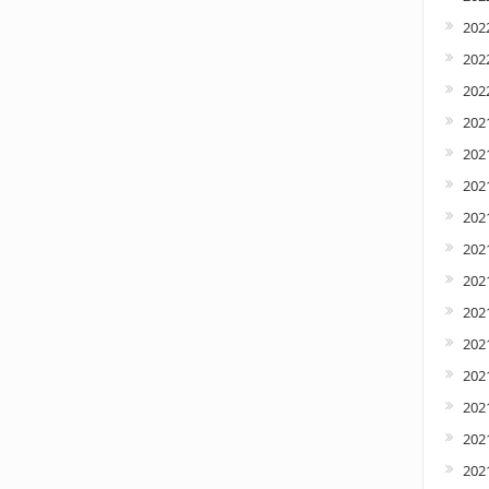
202
2022
2022
202
202
202
202
202
2021
2021
202
2021
202
2021
2021