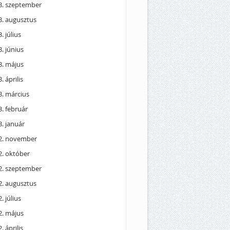
3. szeptember
3. augusztus
. július
. június
3. május
. április
3. március
. február
. január
2. november
2. október
2. szeptember
2. augusztus
. július
2. május
. április