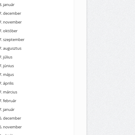
. január
7. december
7. november
7. október
7. szeptember
7. augusztus
. július
. június
7. május
. április
7. március
. február
. január
6. december
6. november