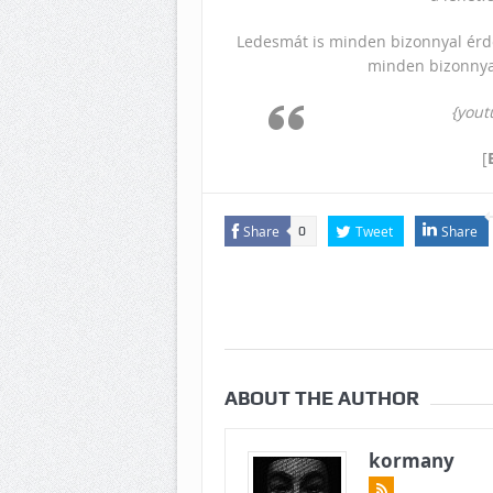
Ledesmát is minden bizonnyal érdek
minden bizonnya
{you
[
Share
Tweet
Share
0
ABOUT THE AUTHOR
kormany