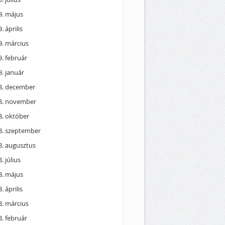
9. május
. április
9. március
. február
. január
8. december
8. november
8. október
8. szeptember
8. augusztus
. július
8. május
. április
8. március
. február