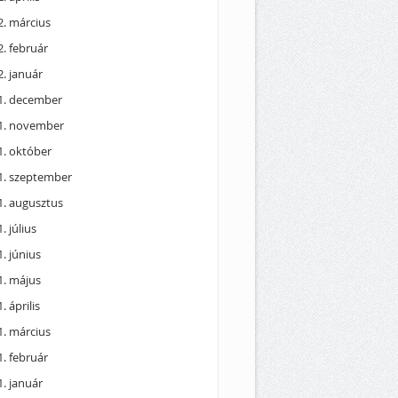
2. március
. február
. január
1. december
1. november
1. október
1. szeptember
1. augusztus
. július
. június
1. május
. április
1. március
. február
. január