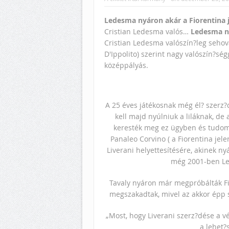
Ledesma nyáron akár a Fiorentina j
Cristian Ledesma valós…
Ledesma ny
Cristian Ledesma valószín?leg sehov
D'Ippolito) szerint nagy valószín?sé
középpályás.
A 25 éves játékosnak még él? szerz?
kell majd nyúlniuk a liláknak, de
keresték meg ez ügyben és tudomás
Panaleo Corvino ( a Fiorentina jelen
Liverani helyettesítésére, akinek nyá
még 2001-ben Lecc
Tavaly nyáron már megpróbálták Fir
megszakadtak, mivel az akkor épp s
„Most, hogy Liverani szerz?dése a v
a lehet?