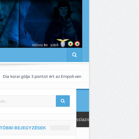
ólja 3 pontot ért az Empoli vendégeként!
Pedro elnyűhetetlen!:-)
sslazio
TÓBBI BEJEGYZÉSEK