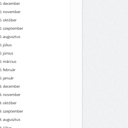
0. december
0. november
0. október
0. szeptember
0. augusztus
. július
. június
0. március
. február
. január
9. december
9. november
9. október
9. szeptember
9. augusztus
. július