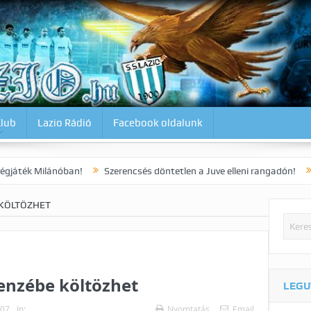
Klub
Lazio Rádió
Facebook oldalunk
nóban!
Szerencsés döntetlen a Juve elleni rangadón!
Dia korai g
 KÖLTÖZHET
enzébe költözhet
LEGU
007
In:
Nyomtatás
Email