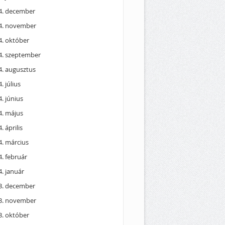
4. december
4. november
4. október
4. szeptember
4. augusztus
. július
. június
4. május
. április
4. március
. február
. január
3. december
3. november
3. október