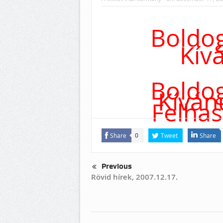
Boldog
Kív
Boldog
Kíván
Felha
Share
Tweet
Share
0
Previous
Rövid hírek, 2007.12.17.