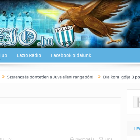
Klub
Lazio Rádió
Facebook oldalunk
s döntetlen a Juve elleni rangadón!
Dia korai gólja 3 pontot ért az 
LE
007
In:
Nyomtatás
Email