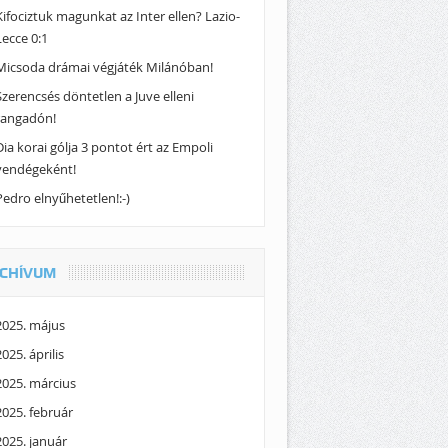
Kifociztuk magunkat az Inter ellen? Lazio-
Lecce 0:1
Micsoda drámai végjáték Milánóban!
Szerencsés döntetlen a Juve elleni
rangadón!
Dia korai gólja 3 pontot ért az Empoli
vendégeként!
Pedro elnyűhetetlen!:-)
CHÍVUM
2025. május
2025. április
2025. március
2025. február
2025. január