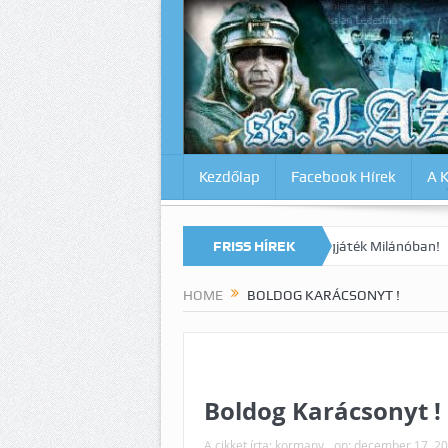
Kezdőlap
Facebook Hírek
A 
 Lazio-Lecce 0:1
Micsoda drámai végjáték Milánóban!
FRISS HÍREK
Szerencsé
HOME
BOLDOG KARÁCSONYT !
Boldog Karácsonyt !
A cikket írta:
kormany
on:
december 17, 2