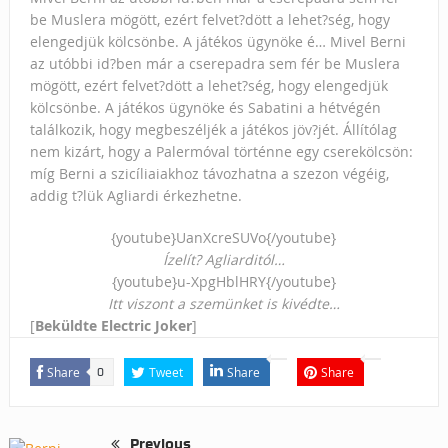
be Muslera mögött, ezért felvet?dött a lehet?ség, hogy
elengedjük kölcsönbe. A játékos ügynöke é…
Mivel Berni
az utóbbi id?ben már a cserepadra sem fér be Muslera
mögött, ezért felvet?dött a lehet?ség, hogy elengedjük
kölcsönbe. A játékos ügynöke és Sabatini a hétvégén
találkozik, hogy megbeszéljék a játékos jöv?jét. Állítólag
nem kizárt, hogy a Palermóval történne egy cserekölcsön:
míg Berni a szicíliaiakhoz távozhatna a szezon végéig,
addig t?lük Agliardi érkezhetne.
{youtube}UanXcreSUVo{/youtube}
Ízelít? Agliarditól…
{youtube}u-XpgHblHRY{/youtube}
Itt viszont a szemünket is kivédte…
[
Beküldte Electric Joker
]
Share
Tweet
Share
Share
0
Previous