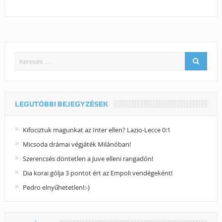
LEGUTÓBBI BEJEGYZÉSEK
Kifociztuk magunkat az Inter ellen? Lazio-Lecce 0:1
Micsoda drámai végjáték Milánóban!
Szerencsés döntetlen a Juve elleni rangadón!
Dia korai gólja 3 pontot ért az Empoli vendégeként!
Pedro elnyűhetetlen!:-)