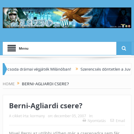
Menu
soda drámai végjáték Milánóban!
Szerencsés döntetlen a Juve ellen
HOME
BERNI-AGLIARDI CSERE?
Berni-Agliardi csere?
A cikket írta:
kormany
on:
december 05, 2007
In:
Nyomtatás
Email
Mivel Berni az utóbbi id?ben már a cserepadra sem fér