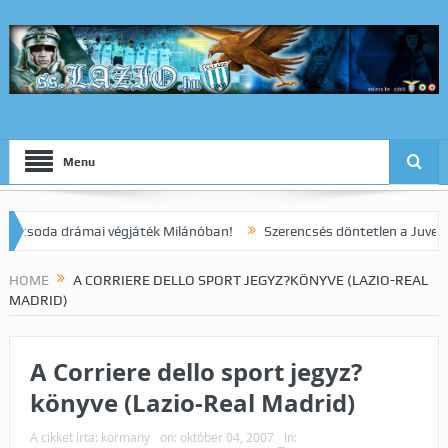
Menu
oda drámai végjáték Milánóban!
Szerencsés döntetlen a Juve elleni 
HOME
A CORRIERE DELLO SPORT JEGYZ?KÖNYVE (LAZIO-REAL
MADRID)
A Corriere dello sport jegyz?
könyve (Lazio-Real Madrid)
A cikket írta:
kormany
on:
október 04, 2007
In: