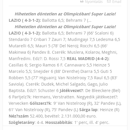
Nyomtatás
Email
Hihetetlen döntetlen az Olimpicóban!
Super Lazio!
LAZIO ( 4-3-1-2):
Ballotta 6,5; Behra­mi 7 (…
Hihetetlen döntetlen az Olimpicóban!
Super Lazio!
LAZIO ( 4-3-1-2):
Ballotta 6,5; Behra­mi 7 (66' Scaloni 6)
Stendardo 7 Cri­bari 7 Zauri 7; Mudingayi 7,5 Ledesma 6,5
Mutarelli 6,5; Mauri 5 (78' Del Nero); Rocchi 6,5 (66'
Makinwa 6) Pandev 8. Cserék: Muslera, Kolarov, Meghni,
Manfredini. Edz?: D. Rossi 7,5
REAL MADRID (4-4-2)
:
Casillas 6; Sergio Ramos 6 F. Cannavaro 5,5 Heinze 5
Marcelo 5,5; Snejider 6 (88' Drenthe) Diarra 5,5 Guti 5
Rob­ben 5,5 (77' Higuain); Van Nistel­rooy 7,5 Raul 6,5 (83'
Saviola). Cserék: Dudek, Michel Salgado, Gago, Julio
Baptista. Edz?: Schuster 6
Játékvezet?
: De Bleeckere (Bel)
6 Partjelz?k: Hermans, Verstratten. Negyedik játékvezet?:
Vervecken
Gólszerz?k
: 9' Van Nistelrooy (R), 32' Pandev (L),
61' Van Nistelro­oy (R), 75' Pandev (L)
Sárga lap
: Heinze (R)
Néz?szám
52.400, bevétel: 2.131.000,00 euro.
Szögletarány
: 4-4.
Hosszabbítás
: 1' perc, ill. 4' perc.