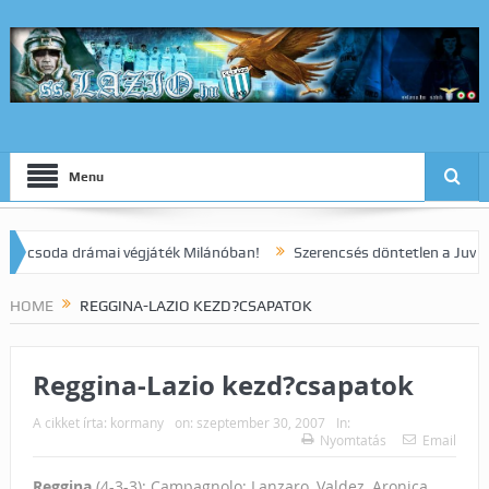
Menu
soda drámai végjáték Milánóban!
Szerencsés döntetlen a Juve elleni
HOME
REGGINA-LAZIO KEZD?CSAPATOK
Reggina-Lazio kezd?csapatok
A cikket írta:
kormany
on:
szeptember 30, 2007
In:
Nyomtatás
Email
Reggina
(4-3-3): Campagnolo; Lanzaro, Valdez, Aronica,