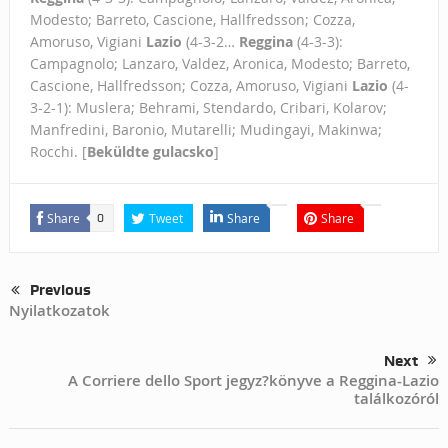
Modesto; Barreto, Cascione, Hallfredsson; Cozza,
Amoruso, Vigiani
Lazio
(4-3-2…
Reggina
(4-3-3):
Campagnolo; Lanzaro, Valdez, Aronica, Modesto; Barreto,
Cascione, Hallfredsson; Cozza, Amoruso, Vigiani
Lazio
(4-
3-2-1): Muslera; Behrami, Stendardo, Cribari, Kolarov;
Manfredini, Baronio, Mutarelli; Mudingayi, Makinwa;
Rocchi. [
Beküldte gulacsko
]
Share
Tweet
Share
Share
0
Previous
Nyilatkozatok
Next
A Corriere dello Sport jegyz?könyve a Reggina-Lazio
találkozóról