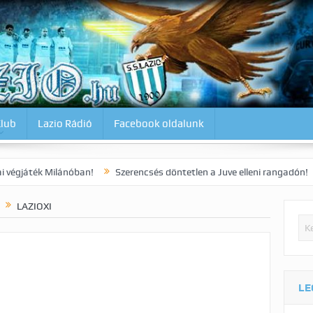
Klub
Lazio Rádió
Facebook oldalunk
ilánóban!
Szerencsés döntetlen a Juve elleni rangadón!
Dia kora
LAZIOXI
LE