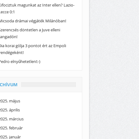
Kifociztuk magunkat az Inter ellen? Lazio-
Lecce 0:1
Micsoda drámai végjáték Milánóban!
Szerencsés döntetlen a Juve elleni
rangadón!
Dia korai gólja 3 pontot ért az Empoli
vendégeként!
Pedro elnyűhetetlen!:-)
CHÍVUM
2025. május
2025. április
2025. március
2025. február
2025. január