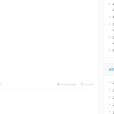
AR
n:
Nyomtatás
Email