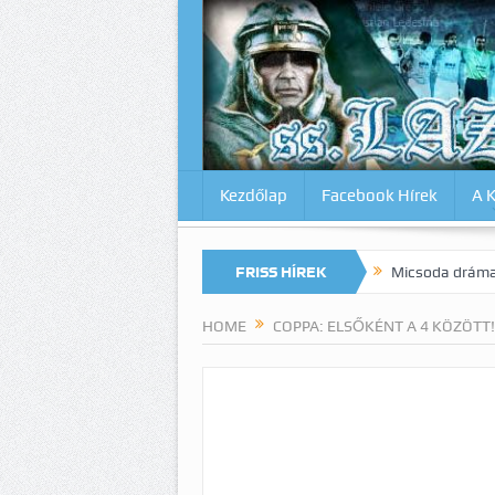
Kezdőlap
Facebook Hírek
A 
magunkat az Inter ellen? Lazio-Lecce 0:1
FRISS HÍREK
Micsoda drámai végjáték M
HOME
COPPA: ELSŐKÉNT A 4 KÖZÖTT!