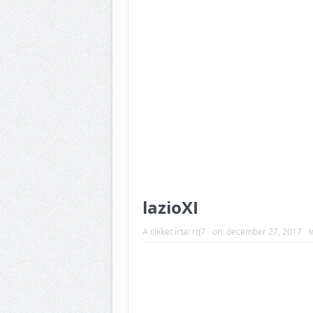
lazioXI
A cikket írta:
rq7
on:
december 27, 2017
I