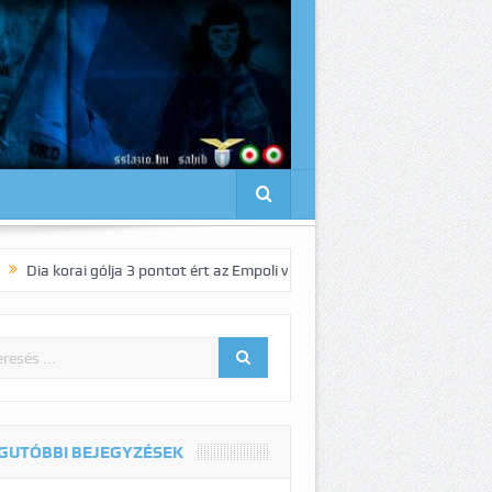
i gólja 3 pontot ért az Empoli vendégeként!
Pedro elnyűhetetlen!:-)
GUTÓBBI BEJEGYZÉSEK