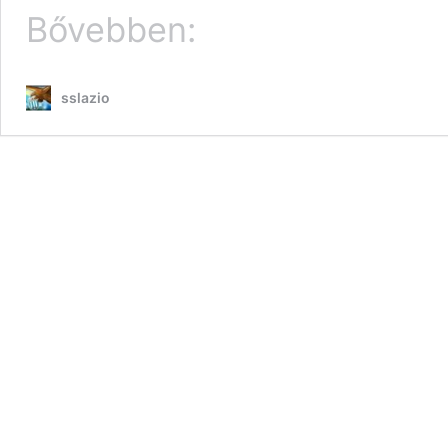
Történelem
Bővebben:
sslazio